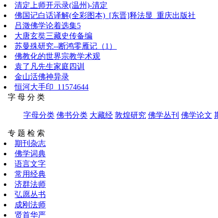
清定上师开示录(温州)-清定
佛国记白话译解(全彩图本)_[东晋]释法显_重庆出版社
吕澂佛学论着选集5
大唐玄奘三藏史传备编
苏曼殊研究--断鸿零雁记（1）
佛教化的世界宗教学术观
袁了凡先生家庭四训
金山活佛神异录
恒河大手印_11574644
字 母 分 类
字母分类
佛书分类
大藏经
敦煌研究
佛学丛刊
佛学论文
专 题 检 索
期刊杂志
佛学词典
语言文字
常用经典
济群法师
弘愿丛书
成刚法师
贤首华严