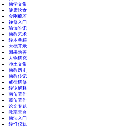
佛学文集
健康饮食
金刚般若
禅修入门
瑜伽唯识
佛教艺术
经本典籍
大德开示
因果劝善
人物研究
净土文集
佛教历史
佛教传记
戒律研修
经论解释
南传著作
藏传著作
论文专题
教宗天台
佛法入门
经忏仪轨