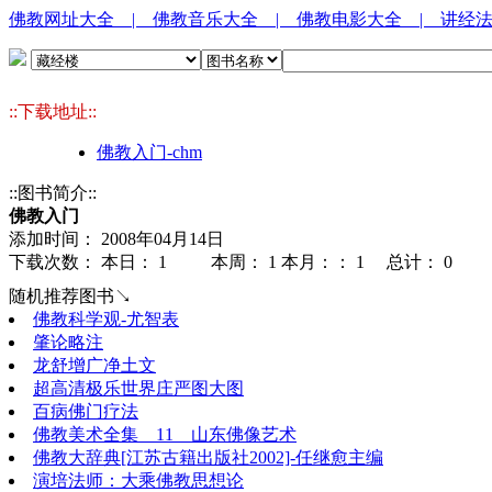
佛教网址大全
| 佛教音乐大全
| 佛教电影大全
| 讲经
::下载地址::
佛教入门-chm
::图书简介::
佛教入门
添加时间： 2008年04月14日
下载次数： 本日：
1 本周：
1 本月：：
1 总计：
0
随机推荐图书↘
佛教科学观-尤智表
肇论略注
龙舒增广净土文
超高清极乐世界庄严图大图
百病佛门疗法
佛教美术全集__11__山东佛像艺术
佛教大辞典[江苏古籍出版社2002]-任继愈主编
演培法师：大乘佛教思想论