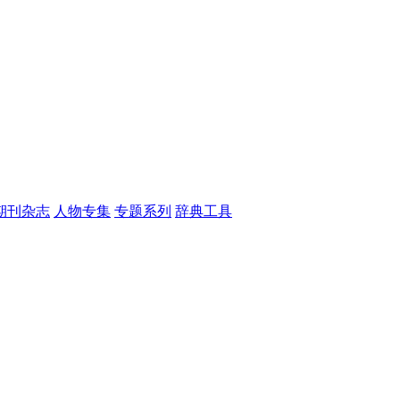
期刊杂志
人物专集
专题系列
辞典工具