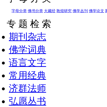
字母分类
佛书分类
大藏经
敦煌研究
佛学丛刊
佛学论文
专 题 检 索
期刊杂志
佛学词典
语言文字
常用经典
济群法师
弘愿丛书