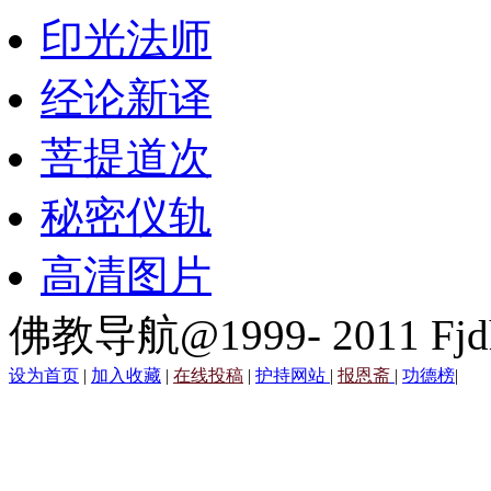
印光法师
经论新译
菩提道次
秘密仪轨
高清图片
佛教导航@1999- 2011 Fjd
设为首页
|
加入收藏
|
在线投稿
|
护持网站
|
报恩斋
|
功德榜
|