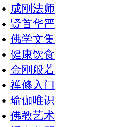
成刚法师
贤首华严
佛学文集
健康饮食
金刚般若
禅修入门
瑜伽唯识
佛教艺术