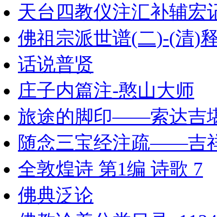
天台四教仪注汇补辅宏
佛祖宗派世谱(二)-(清)
话说普贤
庄子内篇注-憨山大师
旅途的脚印——索达吉
随念三宝经注疏——吉
全敦煌诗 第1编 诗歌 7
佛典泛论