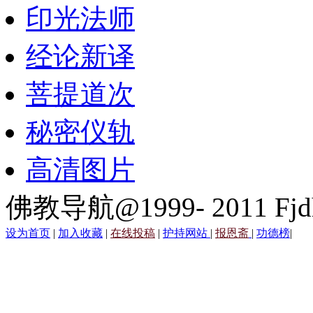
印光法师
经论新译
菩提道次
秘密仪轨
高清图片
佛教导航@1999- 2011 Fjd
设为首页
|
加入收藏
|
在线投稿
|
护持网站
|
报恩斋
|
功德榜
|