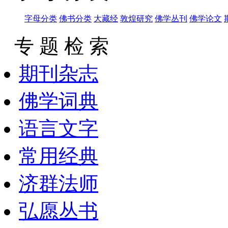
字母分类
佛书分类
大藏经
敦煌研究
佛学丛刊
佛学论文
专 题 检 索
期刊杂志
佛学词典
语言文字
常用经典
济群法师
弘愿丛书