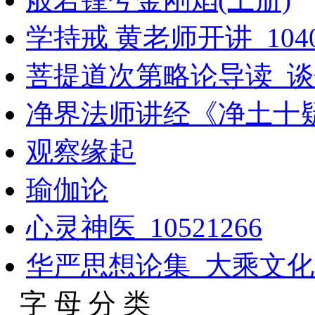
学持戒 黄老师开讲_1040
菩提道次第略论导读_谈锡
净界法师讲经《净土十
观察缘起
瑜伽论
心灵神医_10521266
华严思想论集_大乘文化出
字 母 分 类