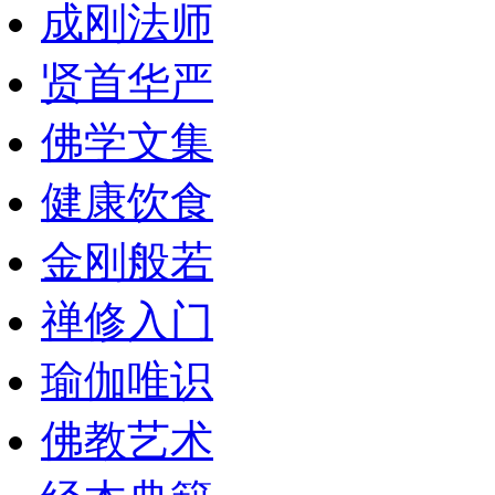
成刚法师
贤首华严
佛学文集
健康饮食
金刚般若
禅修入门
瑜伽唯识
佛教艺术