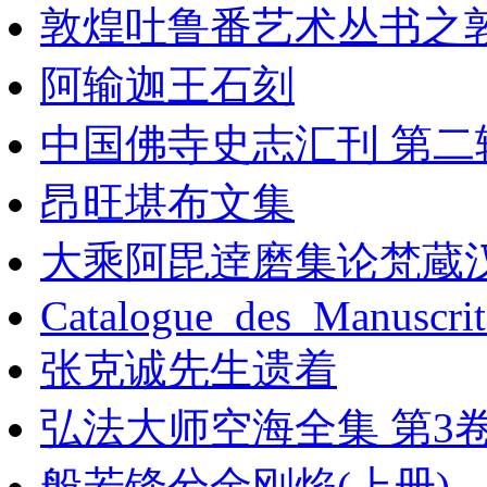
敦煌吐鲁番艺术丛书之
阿输迦王石刻
中国佛寺史志汇刊 第二辑 
昂旺堪布文集
大乘阿毘逹磨集论梵蔵
Catalogue_des_Manuscri
张克诚先生遗着
弘法大师空海全集 第3
般若锋兮金刚焰(上册)