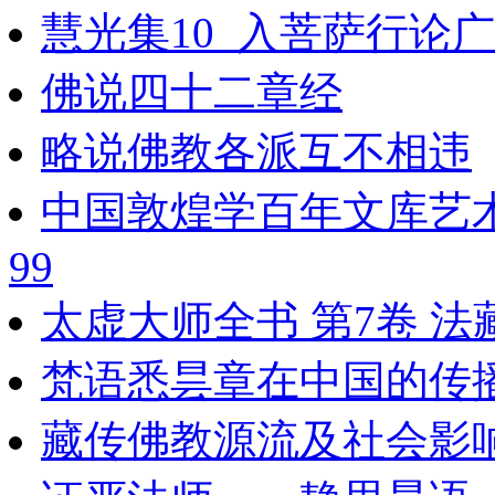
慧光集10_入菩萨行论广
佛说四十二章经
略说佛教各派互不相违
中国敦煌学百年文库艺
99
太虚大师全书 第7卷 法
梵语悉昙章在中国的传播与影
藏传佛教源流及社会影