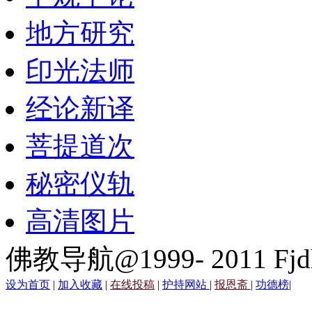
地方研究
印光法师
经论新译
菩提道次
秘密仪轨
高清图片
佛教导航@1999- 2011 Fjd
设为首页
|
加入收藏
|
在线投稿
|
护持网站
|
报恩斋
|
功德榜
|