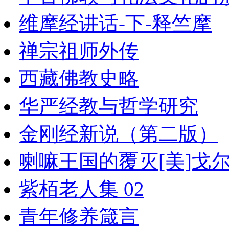
维摩经讲话-下-释竺摩
禅宗祖师外传
西藏佛教史略
华严经教与哲学研究
金刚经新说（第二版）
喇嘛王国的覆灭[美]戈
紫栢老人集 02
青年修养箴言