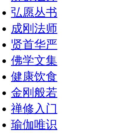
弘愿丛书
成刚法师
贤首华严
佛学文集
健康饮食
金刚般若
禅修入门
瑜伽唯识