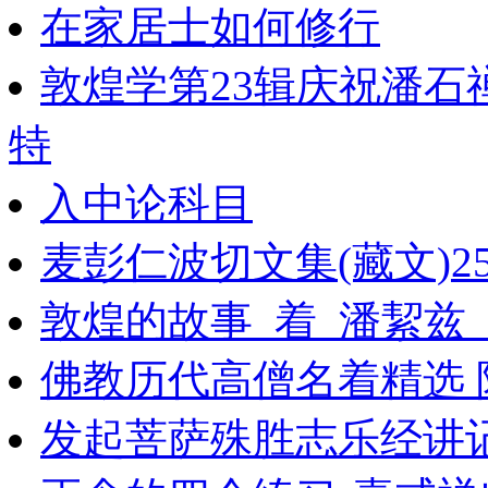
在家居士如何修行
敦煌学第23辑庆祝潘
特
入中论科目
麦彭仁波切文集(藏文)2
敦煌的故事_着_潘絜兹
佛教历代高僧名着精选 附略传
发起菩萨殊胜志乐经讲