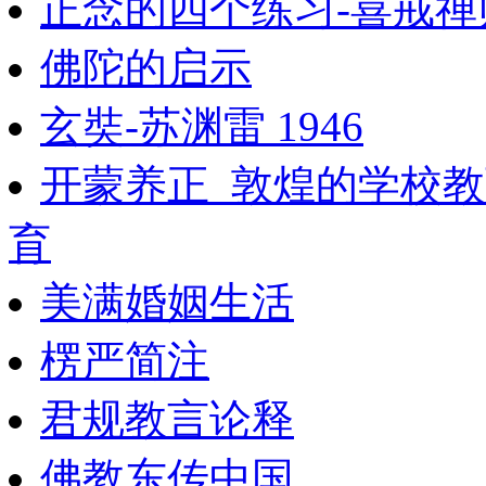
正念的四个练习-喜戒禅
佛陀的启示
玄奘-苏渊雷 1946
开蒙养正_敦煌的学校教
育
美满婚姻生活
楞严简注
君规教言论释
佛教东传中国