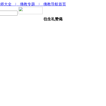
法师大全
| 佛教专题
| 佛教导航首页
往生礼赞偈