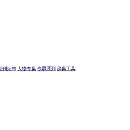
期刊杂志
人物专集
专题系列
辞典工具