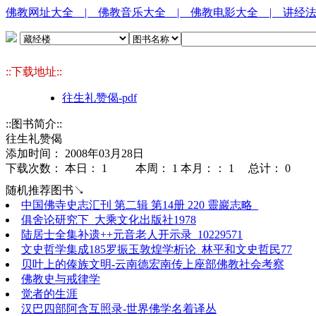
佛教网址大全
| 佛教音乐大全
| 佛教电影大全
| 讲经
::下载地址::
往生礼赞偈-pdf
::图书简介::
往生礼赞偈
添加时间： 2008年03月28日
下载次数： 本日：
1 本周：
1 本月：：
1 总计：
0
随机推荐图书↘
中国佛寺史志汇刊 第二辑 第14册 220 靈巖志略_
俱舍论研究下_大乘文化出版社1978
陆居士全集补遗++元音老人开示录_10229571
文史哲学集成185罗振玉敦煌学析论_林平和文史哲民77
贝叶上的傣族文明-云南德宏南传上座部佛教社会考察
佛教史与戒律学
觉者的生涯
汉巴四部阿含互照录-世界佛学名着译丛