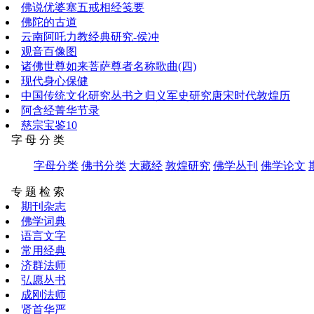
佛说优婆塞五戒相经笺要
佛陀的古道
云南阿吒力教经典研究-侯冲
观音百像图
诸佛世尊如来菩萨尊者名称歌曲(四)
现代身心保健
中国传统文化研究丛书之归义军史研究唐宋时代敦煌历
阿含经菁华节录
慈宗宝鉴10
字 母 分 类
字母分类
佛书分类
大藏经
敦煌研究
佛学丛刊
佛学论文
专 题 检 索
期刊杂志
佛学词典
语言文字
常用经典
济群法师
弘愿丛书
成刚法师
贤首华严