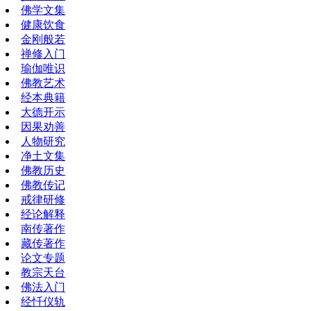
佛学文集
健康饮食
金刚般若
禅修入门
瑜伽唯识
佛教艺术
经本典籍
大德开示
因果劝善
人物研究
净土文集
佛教历史
佛教传记
戒律研修
经论解释
南传著作
藏传著作
论文专题
教宗天台
佛法入门
经忏仪轨