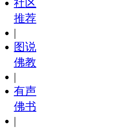
社区
推荐
|
图说
佛教
|
有声
佛书
|