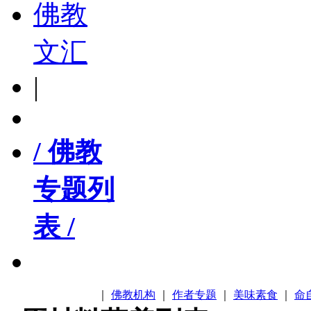
佛教
文汇
|
/ 佛教
专题列
表 /
｜
佛教机构
｜
作者专题
｜
美味素食
｜
命