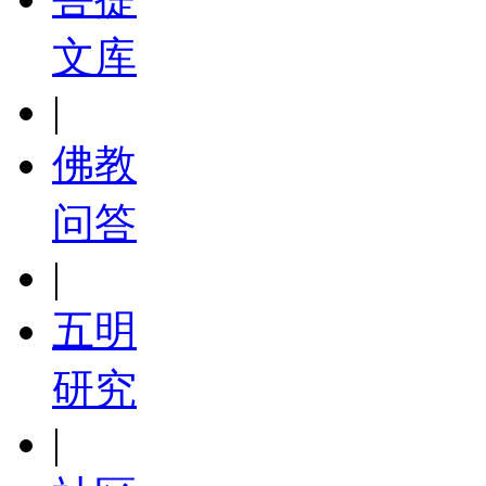
文库
|
佛教
问答
|
五明
研究
|