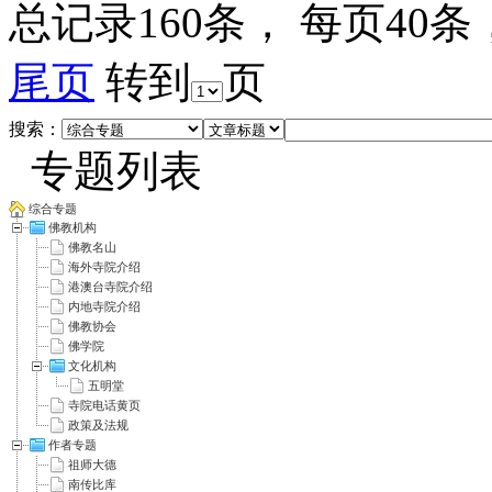
总记录160条， 每页40条
尾页
转到
页
搜索：
专题列表
综合专题
佛教机构
佛教名山
海外寺院介绍
港澳台寺院介绍
内地寺院介绍
佛教协会
佛学院
文化机构
五明堂
寺院电话黄页
政策及法规
作者专题
祖师大德
南传比库