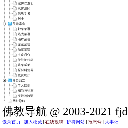
藏传仁波切
汉传法师
佛教学者
居士
美味素食
炒菜菜谱
蒸煮菜谱
油炸菜谱
凉菜菜谱
汤菜菜谱
主食点心
微波炉烤箱
酱菜咸菜
原材料营养
素食餐厅
命自我立
了凡四训
和尚与钻石
实践与验证
网址导航
佛教导航 @ 2003-2021 fjd
设为首页
|
加入收藏
|
在线投稿
|
护持网站
|
报恩斋
|
大事记
|