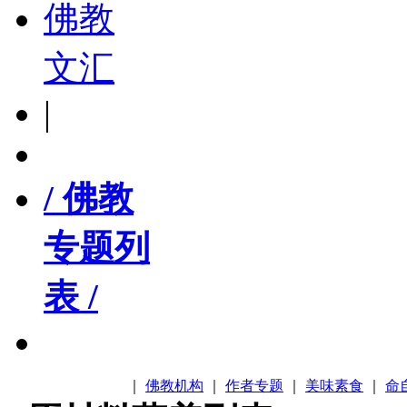
佛教
文汇
|
/ 佛教
专题列
表 /
｜
佛教机构
｜
作者专题
｜
美味素食
｜
命