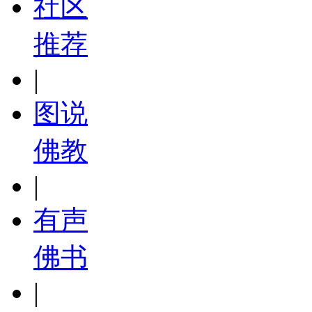
社区
推荐
|
图说
佛教
|
有声
佛书
|