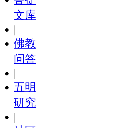
文库
|
佛教
问答
|
五明
研究
|