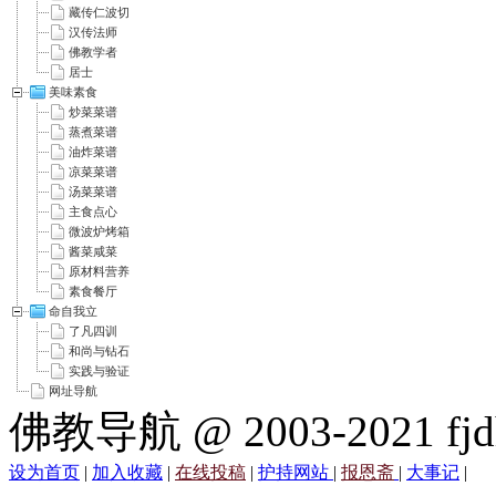
藏传仁波切
汉传法师
佛教学者
居士
美味素食
炒菜菜谱
蒸煮菜谱
油炸菜谱
凉菜菜谱
汤菜菜谱
主食点心
微波炉烤箱
酱菜咸菜
原材料营养
素食餐厅
命自我立
了凡四训
和尚与钻石
实践与验证
网址导航
佛教导航 @ 2003-2021 fjd
设为首页
|
加入收藏
|
在线投稿
|
护持网站
|
报恩斋
|
大事记
|