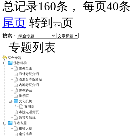
总记录160条， 每页40条
尾页
转到
页
搜索：
专题列表
综合专题
佛教机构
佛教名山
海外寺院介绍
港澳台寺院介绍
内地寺院介绍
佛教协会
佛学院
文化机构
五明堂
寺院电话黄页
政策及法规
作者专题
祖师大德
南传比库