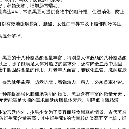
好，养颜美容，增加肠胃蠕动。
高达4％，常食黑豆可提供食物中的粗纤维，促进消化，防止
可以有效地缓解尿频、腰酸、女性白带异常及下腹部阴冷等症
高温分解掉。
黑豆的十八种氨基酸含量丰富，特别是人体必须的八种氨基酸
以上，除了能满足人体对脂肪的需求外，还有降低血液中胆固
液中胆固醇含量的作用。对老年人而言，能软化血管、滋润皮肤
要想延年益寿、防老抗衰，增强活力、精力，必须首重补肾。
种能提高强化脑细胞功能的物质。黑豆含有丰富的微量元素，
元素能满足大脑的需求而延缓脑机体衰老。能降低血液粘滞
梁宫廷内外，少男少女为了美容而服食黑豆的情景。古代著名
族维生素含量甚高，其中维生素E的含量较肉类高五至七倍，维