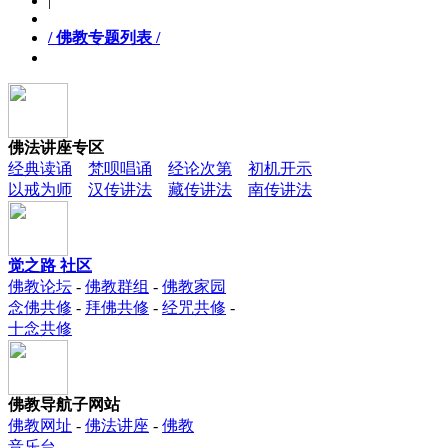
|
/ 佛教专题列表 /
佛法讲座专区
经典读诵
梵呗唱诵
经论次第
初机开示
以戒为师
汉传讲法
藏传讲法
南传讲法
觉之路 社区
佛教论坛
-
佛教群组
-
佛教家园
念佛共修
-
拜佛共修
-
经咒共修
-
十念共修
佛教导航子网站
佛教网址
-
佛法讲座
-
佛教
音乐台