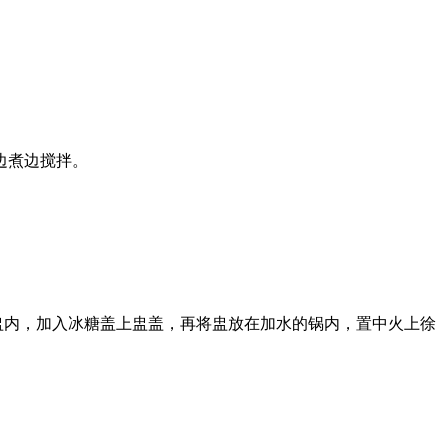
边煮边搅拌。
盅内，加入冰糖盖上盅盖，再将盅放在加水的锅内，置中火上徐