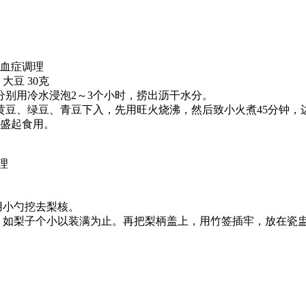
脂血症调理
 大豆 30克
别用冷水浸泡2～3个小时，捞出沥干水分。
、黄豆、绿豆、青豆下入，先用旺火烧沸，然后致小火煮45分钟，
可盛起食用。
理
用小勺挖去梨核。
如梨子个小以装满为止。再把梨柄盖上，用竹签插牢，放在瓷