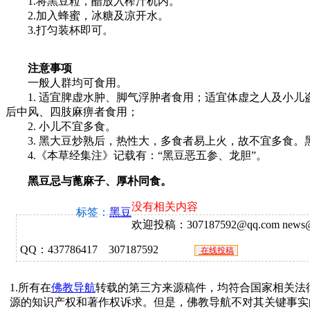
1.将黑豆粒，醋放入榨汁机内。
2.加入蜂蜜，冰糖及凉开水。
3.打匀装杯即可。
注意事项
一般人群均可食用。
1. 适宜脾虚水肿、脚气浮肿者食用；适宜体虚之人及小儿
后中风、四肢麻痹者食用；
2. 小儿不宜多食。
3. 黑大豆炒熟后，热性大，多食者易上火，故不宜多食
4.《本草经集注》记载有：“黑豆恶五参、龙胆”。
黑豆忌与蓖麻子、厚朴同食。
没有相关内容
标签：
黑豆
欢迎投稿：307187592@qq.com news@f
QQ：437786417 307187592
在线投稿
1.所有在
佛教导航
转载的第三方来源稿件，均符合国家相关法
源的知识产权和著作权诉求。但是，佛教导航不对其关键事实