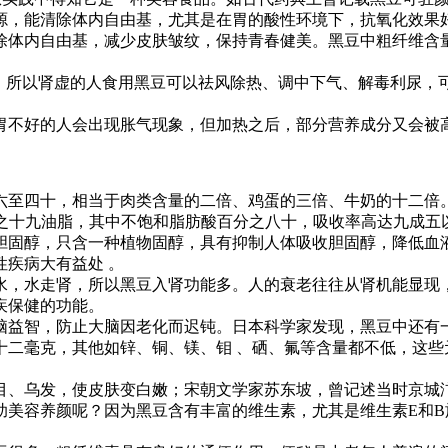
，能清除体内自由基，尤其是在胃的酸性环境下，抗氧化效果
体内自由基，减少皮肤皱纹，保持青春健美。黑豆中粗纤维含量
所以肾虚的人食用黑豆可以祛风除热、调中下气、解毒利尿，
不好的人会出现胀气现象，但加热之后，部分营养成分又会被
至四十，相当于肉类含量的二倍、鸡蛋的三倍、牛奶的十二倍。
分之十九油脂，其中不饱和脂肪酸百分之八十，吸收率高达九成五
胆固醇，只含一种植物固醇，具有抑制人体吸收胆固醇，降低血
疾病大有益处 。
，水走肾，所以黑豆入肾功能多。人的衰老往往从肾机能显现，
疾保健的功能。
益智，防止大脑因老化而迟钝。日本科学家发现，黑豆中还有一
十二毫克，其他如锌、铜、镁、钼 、硒、氟等含量都不低，这些
、乌发，使皮肤变白嫩；宋朝文学家苏东坡，曾记述当时京城汴
助美容养颜呢？因为黑豆含有丰富的维生素，尤其是维生素E和B