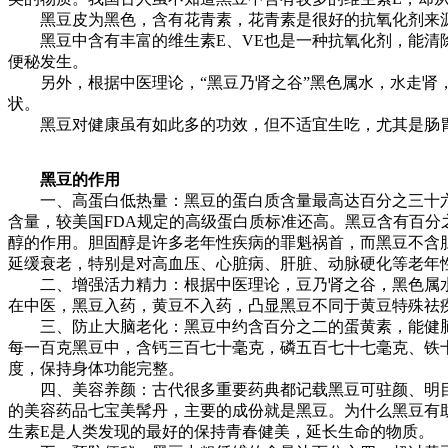
黑豆皮为黑色，含有花青素，花青素是很好的抗氧化剂来源
黑豆中含有丰富的维生素E、VE也是一种抗氧化剂，能清除
便秘发生。
另外，根据中医理论，“黑豆乃肾之谷”黑色属水，水走肾，
状。
黑豆对健康虽有如此多的功效，但不适宜生吃，尤其是肠胃
黑豆的作用
一、高蛋白低热量：黑豆的蛋白质含量最高达百分之三十六
含量，较美国FDA规定的高级蛋白质标准还高。黑豆含有百
醇的作用。胆固醇是许多老年性疾病的罪魁祸首，而黑豆不含
延缓衰老，特别是对高血压、心脏病、肝脏、动脉硬化等老年性
二、增强活力精力：根据中医理论，豆乃肾之谷，黑色属水
在中医，黑豆入药，黄豆不入药，凸显黑豆不同于黄豆特殊祛
三、防止大脑老化：黑豆中约含百分之二的蛋黄素，能健脑
每一百克黑豆中，含钙三百七十毫克，磷五百七十七毫克、铁
度，保持身体功能完整。
四、美容养颜：古代很多重要药典都记载黑豆可驻颜、明目
的美容药品七宝美髯丹，主要的成份就是黑豆。为什么黑豆有
生素E是人类发现的最好的保持青春健美，延长生命的物质。