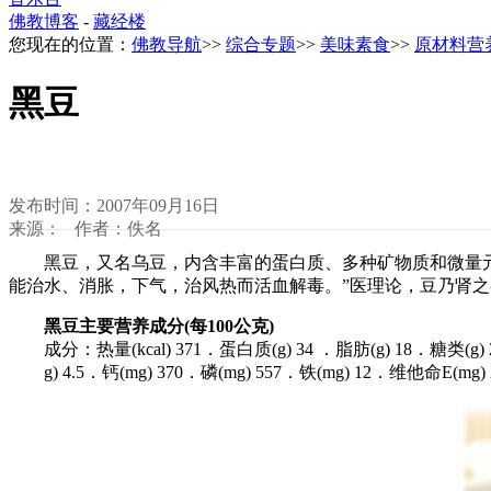
佛教博客
-
藏经楼
您现在的位置：
佛教导航
>>
综合专题
>>
美味素食
>>
原材料营
黑豆
发布时间：2007年09月16日
来源： 作者：佚名
黑豆，又名乌豆，内含丰富的蛋白质、多种矿物质和微量元素
能治水、消胀，下气，治风热而活血解毒。”医理论，豆乃肾
黑豆主要营养成分(每100公克)
成分：热量(kcal) 371．蛋白质(g) 34 ．脂肪(g) 18．糖类(g) 
g) 4.5．钙(mg) 370．磷(mg) 557．铁(mg) 12．维他命E(mg) 