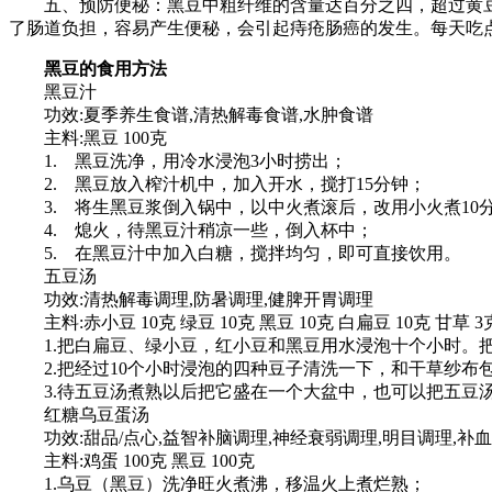
五、预防便秘：黑豆中粗纤维的含量达百分之四，超过黄豆
了肠道负担，容易产生便秘，会引起痔疮肠癌的发生。每天吃
黑豆的食用方法
黑豆汁
功效:夏季养生食谱,清热解毒食谱,水肿食谱
主料:黑豆 100克
1. 黑豆洗净，用冷水浸泡3小时捞出；
2. 黑豆放入榨汁机中，加入开水，搅打15分钟；
3. 将生黑豆浆倒入锅中，以中火煮滚后，改用小火煮10
4. 熄火，待黑豆汁稍凉一些，倒入杯中；
5. 在黑豆汁中加入白糖，搅拌均匀，即可直接饮用。
五豆汤
功效:清热解毒调理,防暑调理,健脾开胃调理
主料:赤小豆 10克 绿豆 10克 黑豆 10克 白扁豆 10克 甘草 3
1.把白扁豆、绿小豆，红小豆和黑豆用水浸泡十个小时。把
2.把经过10个小时浸泡的四种豆子清洗一下，和干草纱布包
3.待五豆汤煮熟以后把它盛在一个大盆中，也可以把五豆汤
红糖乌豆蛋汤
功效:甜品/点心,益智补脑调理,神经衰弱调理,明目调理,补
主料:鸡蛋 100克 黑豆 100克
1.乌豆（黑豆）洗净旺火煮沸，移温火上煮烂熟；