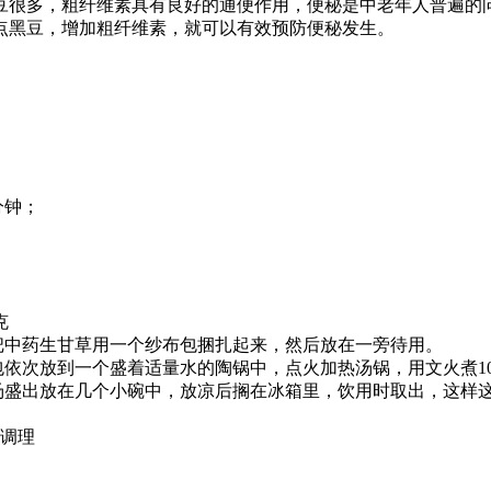
很多，粗纤维素具有良好的通便作用，便秘是中老年人普遍的问
点黑豆，增加粗纤维素，就可以有效预防便秘发生。
分钟；
克
中药生甘草用一个纱布包捆扎起来，然后放在一旁待用。
依次放到一个盛着适量水的陶锅中，点火加热汤锅，用文火煮10
盛出放在几个小碗中，放凉后搁在冰箱里，饮用时取出，这样
血调理