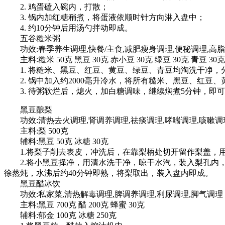
2. 鸡蛋磕入碗内，打散；
3. 锅内加红糖稍煮，将蛋液依顺时针方向淋入盘中；
4. 约10分钟后用汤勺拌动即成。
五谷糙米粥
功效:春季养生调理,快餐/主食,减肥瘦身调理,便秘调理,高
主料:糙米 50克 黑豆 30克 赤小豆 30克 绿豆 30克 青豆 30克
1. 将糙米、黑豆、红豆、黄豆、绿豆、青豆均淘洗干净，分
2. 锅中加入约2000毫升冷水，将所有糙米、黑豆、红豆
3. 待粥软烂后，熄火，加白糖调味，继续焖煮5分钟，即
黑豆酿梨
功效:清热去火调理,肾调养调理,祛痰调理,哮喘调理,咳嗽调
主料:梨 500克
辅料:黑豆 50克 冰糖 30克
1.将梨子削去表皮，冲洗后，在靠梨柄处切开留作梨盖，
2.将小黑豆择净，用清水洗干净，晾干水汽，装入梨孔内，
徐蒸炖，水沸后约40分钟即熟，将梨取出，装入盘内即成。
黑豆醋冰饮
功效:私家菜,清热解毒调理,脾调养调理,利尿调理,脚气调理
主料:黑豆 700克 醋 200克 蜂蜜 30克
辅料:郁金 100克 冰糖 250克