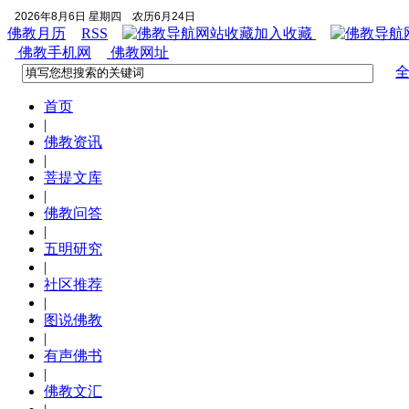
2026年8月6日 星期四
农历6月24日
佛教月历
RSS
加入收藏
佛教手机网
佛教网址
首页
|
佛教资讯
|
菩提文库
|
佛教问答
|
五明研究
|
社区推荐
|
图说佛教
|
有声佛书
|
佛教文汇