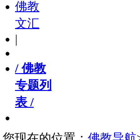
佛教
文汇
|
/ 佛教
专题列
表 /
您现在的位置：
佛教导航