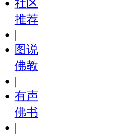
社区
推荐
|
图说
佛教
|
有声
佛书
|