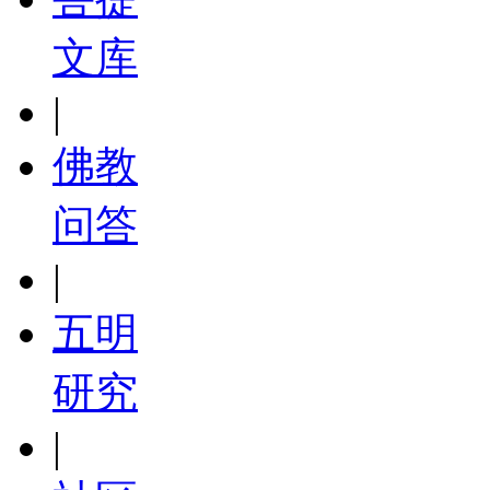
文库
|
佛教
问答
|
五明
研究
|