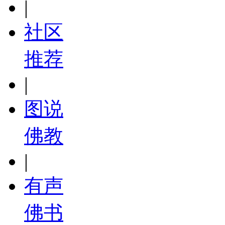
|
社区
推荐
|
图说
佛教
|
有声
佛书