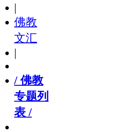
|
佛教
文汇
|
/ 佛教
专题列
表 /