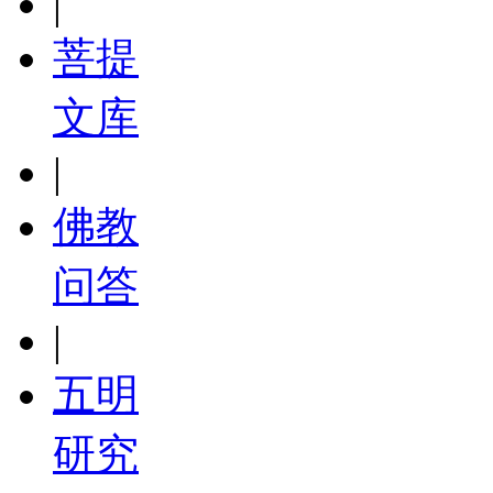
|
菩提
文库
|
佛教
问答
|
五明
研究