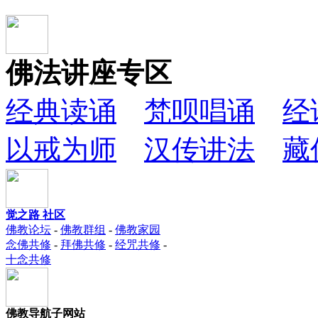
佛法讲座专区
经典读诵
梵呗唱诵
经
以戒为师
汉传讲法
藏
觉之路 社区
佛教论坛
-
佛教群组
-
佛教家园
念佛共修
-
拜佛共修
-
经咒共修
-
十念共修
佛教导航子网站