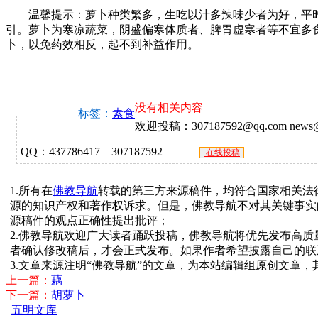
温馨提示：萝卜种类繁多，生吃以汁多辣味少者为好，平时
引。萝卜为寒凉蔬菜，阴盛偏寒体质者、脾胃虚寒者等不宜多
卜，以免药效相反，起不到补益作用。
没有相关内容
标签：
素食
欢迎投稿：307187592@qq.com news@f
QQ：437786417 307187592
在线投稿
1.所有在
佛教导航
转载的第三方来源稿件，均符合国家相关法
源的知识产权和著作权诉求。但是，佛教导航不对其关键事实
源稿件的观点正确性提出批评；
2.佛教导航欢迎广大读者踊跃投稿，佛教导航将优先发布高
者确认修改稿后，才会正式发布。如果作者希望披露自己的联
3.文章来源注明“佛教导航”的文章，为本站编辑组原创文章
上一篇：
藕
下一篇：
胡萝卜
五明文库