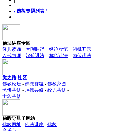
|
/ 佛教专题列表 /
佛法讲座专区
经典读诵
梵呗唱诵
经论次第
初机开示
以戒为师
汉传讲法
藏传讲法
南传讲法
觉之路 社区
佛教论坛
-
佛教群组
-
佛教家园
念佛共修
-
拜佛共修
-
经咒共修
-
十念共修
佛教导航子网站
佛教网址
-
佛法讲座
-
佛教
音乐台