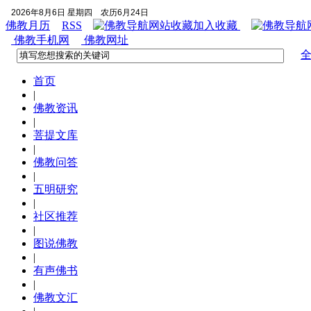
2026年8月6日 星期四
农历6月24日
佛教月历
RSS
加入收藏
佛教手机网
佛教网址
首页
|
佛教资讯
|
菩提文库
|
佛教问答
|
五明研究
|
社区推荐
|
图说佛教
|
有声佛书
|
佛教文汇