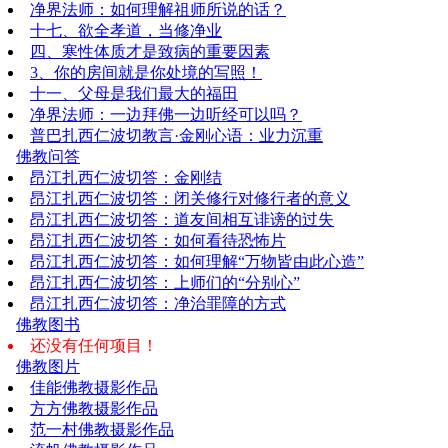
净界法师：如何理解祖师所说的话？
十七、欲全孝道，当修净业
四、寒性体质才是致病的重要因素
3、你的房间就是你处境的写照！
十一、父母是我们最大的福田
净界法师：一边拜佛一边听经可以吗？
普巴扎西仁波切教言·金刚心语：业力沉重
佛教问答
昂江扎西仁波切答：金刚结
昂江扎西仁波切答：闭关修行对修行者的意义
昂江扎西仁波切答：道友间相互诽谤的过失
昂江扎西仁波切答：如何看待恐怖片
昂江扎西仁波切答：如何理解“万物皆由此心造”
昂江扎西仁波切答：上师们的“分别心”
昂江扎西仁波切答：净治罪障的方式
佛教图书
还没有任何项目！
佛教图片
佳能佛教摄影作品
方方佛教摄影作品
范一村佛教摄影作品