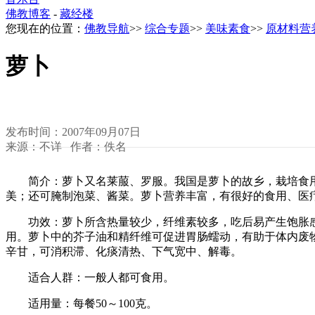
佛教博客
-
藏经楼
您现在的位置：
佛教导航
>>
综合专题
>>
美味素食
>>
原材料营
萝卜
发布时间：2007年09月07日
来源：不详 作者：佚名
简介：萝卜又名莱菔、罗服。我国是萝卜的故乡，栽培食用
美；还可腌制泡菜、酱菜。萝卜营养丰富，有很好的食用、医疗
功效：萝卜所含热量较少，纤维素较多，吃后易产生饱胀感
用。萝卜中的芥子油和精纤维可促进胃肠蠕动，有助于体内废
辛甘，可消积滞、化痰清热、下气宽中、解毒。
适合人群：一般人都可食用。
适用量：每餐50～100克。