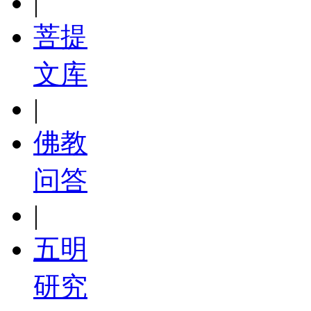
|
菩提
文库
|
佛教
问答
|
五明
研究