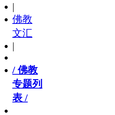
|
佛教
文汇
|
/ 佛教
专题列
表 /