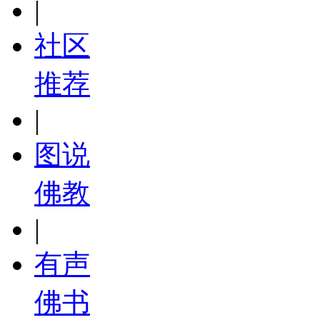
|
社区
推荐
|
图说
佛教
|
有声
佛书