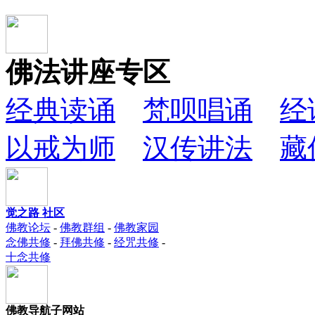
佛法讲座专区
经典读诵
梵呗唱诵
经
以戒为师
汉传讲法
藏
觉之路 社区
佛教论坛
-
佛教群组
-
佛教家园
念佛共修
-
拜佛共修
-
经咒共修
-
十念共修
佛教导航子网站