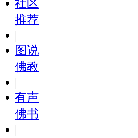
社区
推荐
|
图说
佛教
|
有声
佛书
|