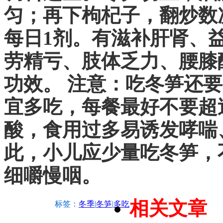
匀；再下枸杞子，翻炒数
每日1剂。有滋补肝肾、
劳精亏、肢体乏力、腰膝
功效。 注意：吃冬笋还
宜多吃，每餐最好不要超
酸，食用过多易诱发哮喘
此，小儿应少量吃冬笋，
细嚼慢咽。
相关文章
标签：
冬季
|
冬笋
|
多吃