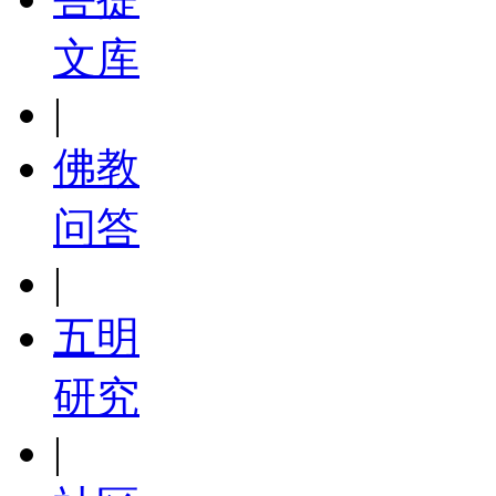
文库
|
佛教
问答
|
五明
研究
|