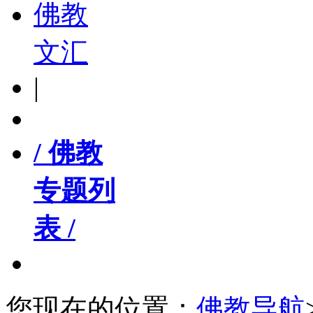
佛教
文汇
|
/ 佛教
专题列
表 /
您现在的位置：
佛教导航