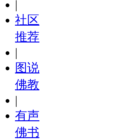
|
社区
推荐
|
图说
佛教
|
有声
佛书