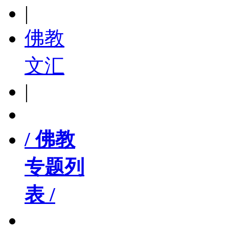
|
佛教
文汇
|
/ 佛教
专题列
表 /