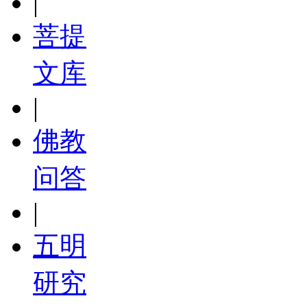
|
菩提
文库
|
佛教
问答
|
五明
研究