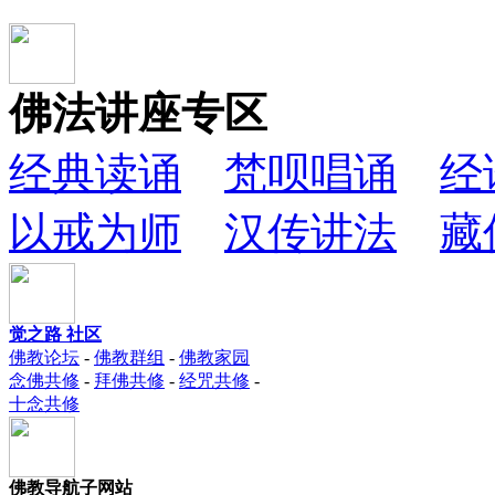
佛法讲座专区
经典读诵
梵呗唱诵
经
以戒为师
汉传讲法
藏
觉之路 社区
佛教论坛
-
佛教群组
-
佛教家园
念佛共修
-
拜佛共修
-
经咒共修
-
十念共修
佛教导航子网站