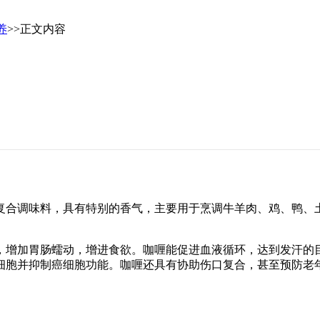
养
>>正文内容
合调味料，具有特别的香气，主要用于烹调牛羊肉、鸡、鸭、土
增加胃肠蠕动，增进食欲。咖喱能促进血液循环，达到发汗的目
细胞并抑制癌细胞功能。咖喱还具有协助伤口复合，甚至预防老