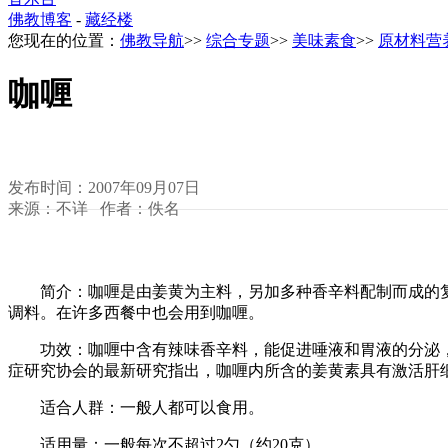
佛教博客
-
藏经楼
您现在的位置：
佛教导航
>>
综合专题
>>
美味素食
>>
原材料营
咖喱
发布时间：2007年09月07日
来源：不详 作者：佚名
简介：咖喱是由姜黄为主料，另加多种香辛料配制而成的复
调料。在许多西餐中也会用到咖喱。
功效：咖喱中含有辣味香辛料，能促进唾液和胃液的分泌，
症研究协会的最新研究指出，咖喱内所含的姜黄素具有激活肝
适合人群：一般人都可以食用。
适用量：一般每次不超过2勺（约20克）。