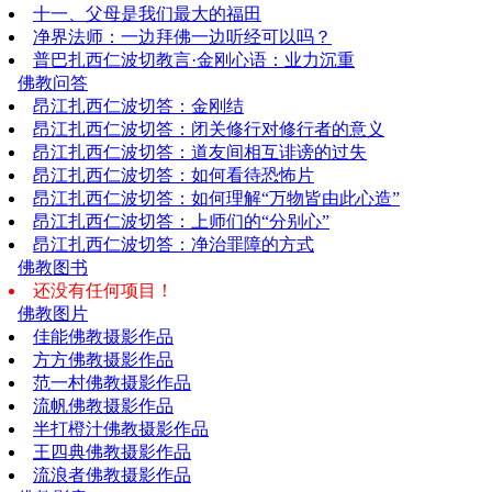
十一、父母是我们最大的福田
净界法师：一边拜佛一边听经可以吗？
普巴扎西仁波切教言·金刚心语：业力沉重
佛教问答
昂江扎西仁波切答：金刚结
昂江扎西仁波切答：闭关修行对修行者的意义
昂江扎西仁波切答：道友间相互诽谤的过失
昂江扎西仁波切答：如何看待恐怖片
昂江扎西仁波切答：如何理解“万物皆由此心造”
昂江扎西仁波切答：上师们的“分别心”
昂江扎西仁波切答：净治罪障的方式
佛教图书
还没有任何项目！
佛教图片
佳能佛教摄影作品
方方佛教摄影作品
范一村佛教摄影作品
流帆佛教摄影作品
半打橙汁佛教摄影作品
王四典佛教摄影作品
流浪者佛教摄影作品