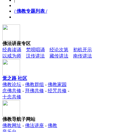
|
/ 佛教专题列表 /
佛法讲座专区
经典读诵
梵呗唱诵
经论次第
初机开示
以戒为师
汉传讲法
藏传讲法
南传讲法
觉之路 社区
佛教论坛
-
佛教群组
-
佛教家园
念佛共修
-
拜佛共修
-
经咒共修
-
十念共修
佛教导航子网站
佛教网址
-
佛法讲座
-
佛教
音乐台