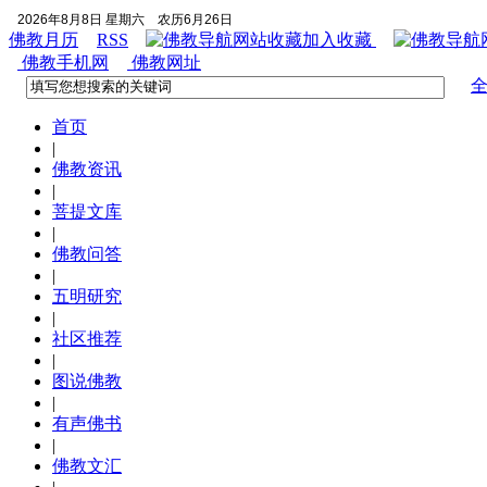
2026年8月8日 星期六
农历6月26日
佛教月历
RSS
加入收藏
佛教手机网
佛教网址
首页
|
佛教资讯
|
菩提文库
|
佛教问答
|
五明研究
|
社区推荐
|
图说佛教
|
有声佛书
|
佛教文汇