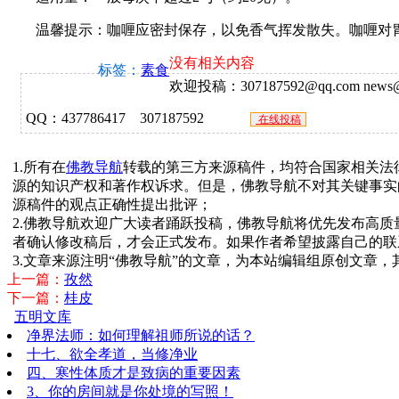
温馨提示：咖喱应密封保存，以免香气挥发散失。咖喱对胃
没有相关内容
标签：
素食
欢迎投稿：307187592@qq.com news@f
QQ：437786417 307187592
在线投稿
1.所有在
佛教导航
转载的第三方来源稿件，均符合国家相关法
源的知识产权和著作权诉求。但是，佛教导航不对其关键事实
源稿件的观点正确性提出批评；
2.佛教导航欢迎广大读者踊跃投稿，佛教导航将优先发布高
者确认修改稿后，才会正式发布。如果作者希望披露自己的联
3.文章来源注明“佛教导航”的文章，为本站编辑组原创文章
上一篇：
孜然
下一篇：
桂皮
五明文库
净界法师：如何理解祖师所说的话？
十七、欲全孝道，当修净业
四、寒性体质才是致病的重要因素
3、你的房间就是你处境的写照！