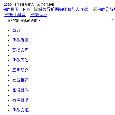
2026年8月8日 星期六
农历6月26日
佛教月历
RSS
加入收藏
佛教手机网
佛教网址
首页
|
佛教资讯
|
菩提文库
|
佛教问答
|
五明研究
|
社区推荐
|
图说佛教
|
有声佛书
|
佛教文汇