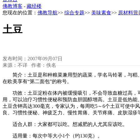
佛教博客
-
藏经楼
您现在的位置：
佛教导航
>>
综合专题
>>
美味素食
>>
原材料营
土豆
发布时间：2007年09月07日
来源：不详 作者：佚名
简介：土豆是和种粮菜兼用型的蔬菜，学名马铃署，与稻、麦
在欧美享有“第二面包”的称号。
功效：土豆淀粉在体内被缓慢吸引，不会导致血糖过高，可
用，可以治疗习惯性便秘和预防血胆固醇增高。土豆是低热能、
土豆含钾高达300毫克，专家认为，每周吃5～6个土豆可使
良、习惯性便秘、神疲乏力、慢性胃痛、关节疼痛、皮肤湿疹
适合人群：大家都可以吃。想减肥的人尤其应该吃。
适用量：每次中等大小1个（约130克）。