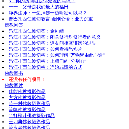
3、你的房间就是你处境的写照！
十一、父母是我们最大的福田
净界法师：一边拜佛一边听经可以吗？
普巴扎西仁波切教言·金刚心语：业力沉重
佛教问答
昂江扎西仁波切答：金刚结
昂江扎西仁波切答：闭关修行对修行者的意义
昂江扎西仁波切答：道友间相互诽谤的过失
昂江扎西仁波切答：如何看待恐怖片
昂江扎西仁波切答：如何理解“万物皆由此心造”
昂江扎西仁波切答：上师们的“分别心”
昂江扎西仁波切答：净治罪障的方式
佛教图书
还没有任何项目！
佛教图片
佳能佛教摄影作品
方方佛教摄影作品
范一村佛教摄影作品
流帆佛教摄影作品
半打橙汁佛教摄影作品
王四典佛教摄影作品
流浪者佛教摄影作品