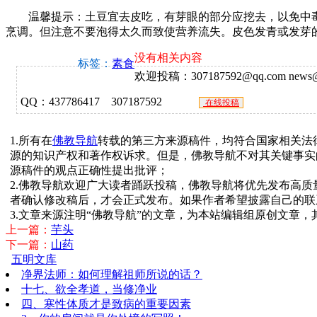
温馨提示：土豆宜去皮吃，有芽眼的部分应挖去，以免中毒
烹调。但注意不要泡得太久而致使营养流失。皮色发青或发芽
没有相关内容
标签：
素食
欢迎投稿：307187592@qq.com news@f
QQ：437786417 307187592
在线投稿
1.所有在
佛教导航
转载的第三方来源稿件，均符合国家相关法
源的知识产权和著作权诉求。但是，佛教导航不对其关键事实
源稿件的观点正确性提出批评；
2.佛教导航欢迎广大读者踊跃投稿，佛教导航将优先发布高
者确认修改稿后，才会正式发布。如果作者希望披露自己的联
3.文章来源注明“佛教导航”的文章，为本站编辑组原创文章
上一篇：
芋头
下一篇：
山药
五明文库
净界法师：如何理解祖师所说的话？
十七、欲全孝道，当修净业
四、寒性体质才是致病的重要因素