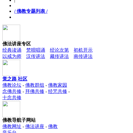
|
/ 佛教专题列表 /
佛法讲座专区
经典读诵
梵呗唱诵
经论次第
初机开示
以戒为师
汉传讲法
藏传讲法
南传讲法
觉之路 社区
佛教论坛
-
佛教群组
-
佛教家园
念佛共修
-
拜佛共修
-
经咒共修
-
十念共修
佛教导航子网站
佛教网址
-
佛法讲座
-
佛教
音乐台