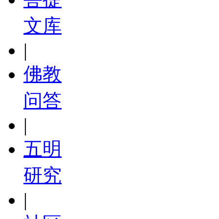
文库
|
佛教
问答
|
五明
研究
|