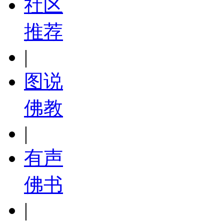
社区
推荐
|
图说
佛教
|
有声
佛书
|