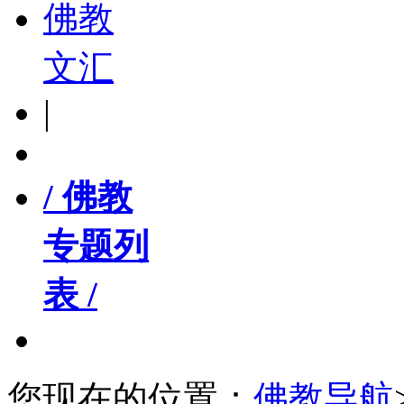
佛教
文汇
|
/ 佛教
专题列
表 /
您现在的位置：
佛教导航