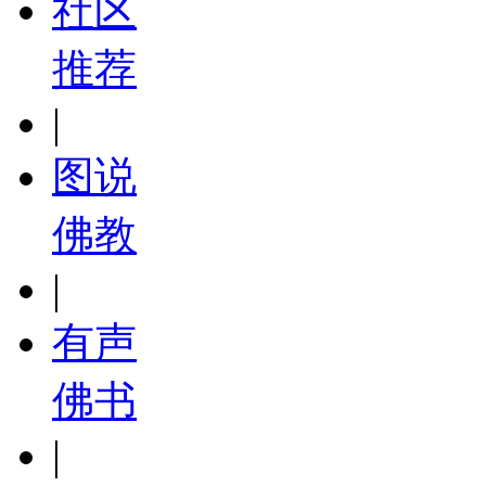
社区
推荐
|
图说
佛教
|
有声
佛书
|