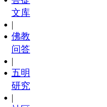
文库
|
佛教
问答
|
五明
研究
|