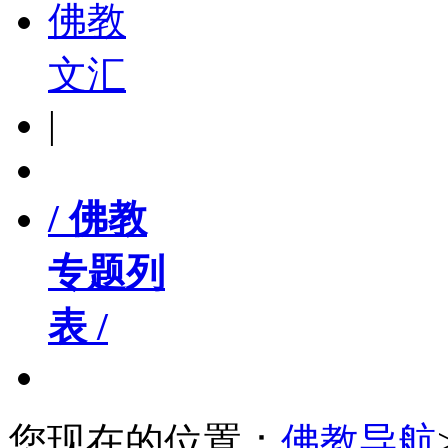
佛教
文汇
|
/ 佛教
专题列
表 /
您现在的位置：
佛教导航