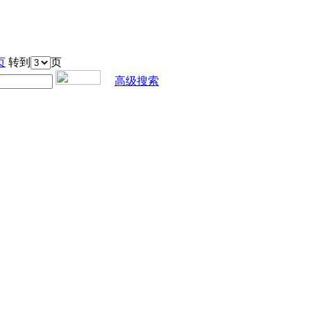
页
转到
页
高级搜索