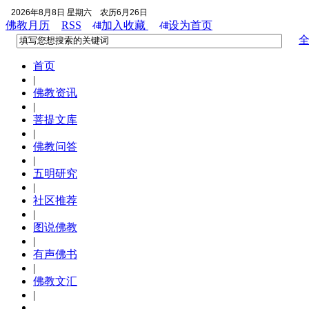
2026年8月8日 星期六
农历6月26日
佛教月历
RSS
加入收藏
设为首页
首页
|
佛教资讯
|
菩提文库
|
佛教问答
|
五明研究
|
社区推荐
|
图说佛教
|
有声佛书
|
佛教文汇
|