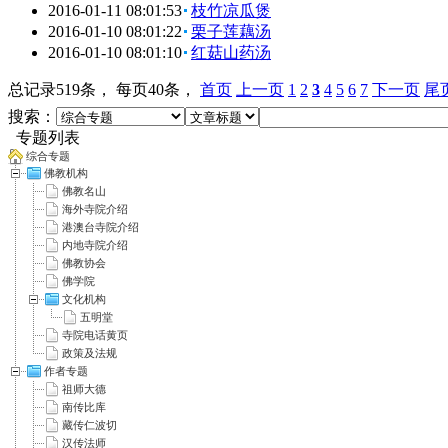
2016-01-11 08:01:53
枝竹凉瓜煲
2016-01-10 08:01:22
栗子莲藕汤
2016-01-10 08:01:10
红菇山药汤
总记录519条， 每页40条，
首页
上一页
1
2
3
4
5
6
7
下一页
尾
搜索：
专题列表
综合专题
佛教机构
佛教名山
海外寺院介绍
港澳台寺院介绍
内地寺院介绍
佛教协会
佛学院
文化机构
五明堂
寺院电话黄页
政策及法规
作者专题
祖师大德
南传比库
藏传仁波切
汉传法师