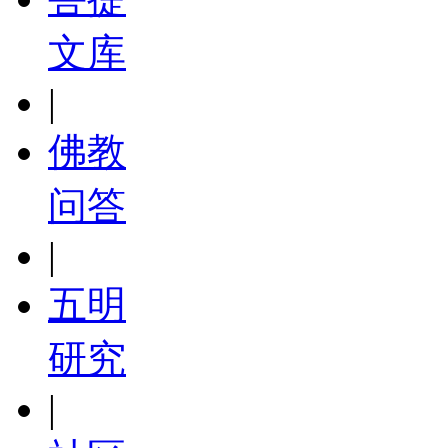
文库
|
佛教
问答
|
五明
研究
|