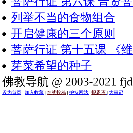
菩萨行证 第六课 普贤
列举不当的食物组合
开启健康的三个原则
菩萨行证 第十五课 《
芽菜希望的种子
佛教导航 @ 2003-2021 fjd
设为首页
|
加入收藏
|
在线投稿
|
护持网站
|
报恩斋
|
大事记
|