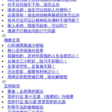
分手后仍放不下他，该怎么办
海涛法师：放生可以找别人代替吗？
达真堪布：放生的动物再被抓回来怎么办
有何方法可以让精神在念佛时不溜号呢？
家人杀鸡，我拔毛砍肉，可以吗？
佛弟子们都会问的27个问题
佛教文库
心怀感恩能减少烦恼
将心灵环保推向世界
我最怕的，是对伤害我的人失去慈悲心！
从每次三小时起，练习不起嗔心！
反复讲空性，反复修无我！
无论贫富，都要有利他之心！
用禅定的智慧修忍辱，能化解嗔恨
五明研究
素食：从营养的观点
菩萨行证 第十五课 《维摩经》与维摩
菩萨行证 第六课 普贤菩萨的大愿
列举不当的食物组合