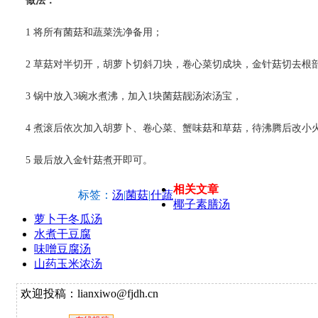
做法：
1 将所有菌菇和蔬菜洗净备用；
2 草菇对半切开，胡萝卜切斜刀块，卷心菜切成块，金针菇切去根
3 锅中放入3碗水煮沸，加入1块菌菇靓汤浓汤宝，
4 煮滚后依次加入胡萝卜、卷心菜、蟹味菇和草菇，待沸腾后改小
5 最后放入金针菇煮开即可。
相关文章
标签：
汤
|
菌菇
|
什蔬
椰子素膳汤
萝卜干冬瓜汤
水煮干豆腐
味噌豆腐汤
山药玉米浓汤
欢迎投稿：lianxiwo@fjdh.cn