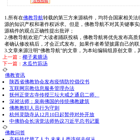
在线投稿
1.所有在
佛教导航
转载的第三方来源稿件，均符合国家相关法
源的知识产权和著作权诉求。但是，佛教导航不对其关键事实
源稿件的观点正确性提出批评；
2.佛教导航欢迎广大读者踊跃投稿，佛教导航将优先发布高
者确认修改稿后，才会正式发布。如果作者希望披露自己的联
3.文章来源注明“佛教导航”的文章，为本站编辑组原创文章
上一篇：
椰子素膳汤
下一篇：
木瓜竹荪汤
佛教资讯
陕西省佛教协会发布疫情防控倡仪书
互联网宗教信息服务管理办法
抚州正觉古寺传授三坛大戒之通启二师、
深昶法师：泉南佛国的传统佛教建筑
佛教教职人员行为守则
杭州灵隐寺从12月10日起暂停对外开放
中佛协会长演觉法师热议习近平总书记重
佛教问答
高科技代替了人力,未来人类该何去何从