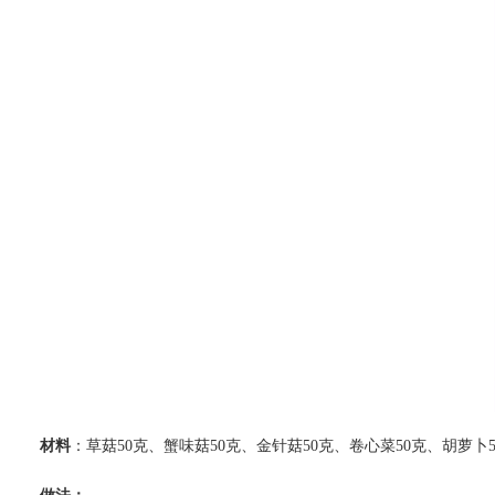
材料
：草菇50克、蟹味菇50克、金针菇50克、卷心菜50克、胡萝卜