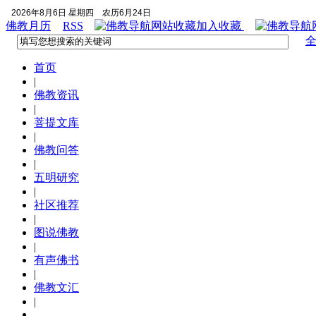
2026年8月6日 星期四
农历6月24日
佛教月历
RSS
加入收藏
首页
|
佛教资讯
|
菩提文库
|
佛教问答
|
五明研究
|
社区推荐
|
图说佛教
|
有声佛书
|
佛教文汇
|