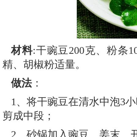
材料
:干豌豆200克、粉条
精、胡椒粉适量。
做法
：
1、将干豌豆在清水中泡3
剪成中段；
2、砂锅加入豌豆、姜末、