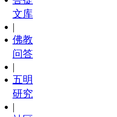
文库
|
佛教
问答
|
五明
研究
|