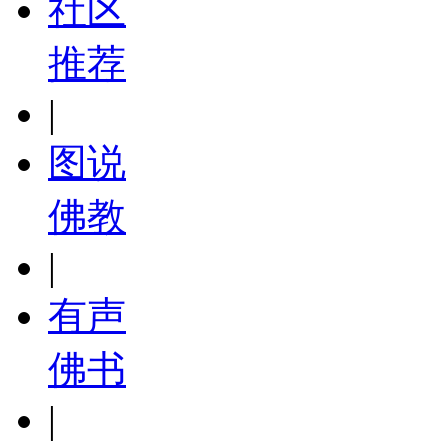
社区
推荐
|
图说
佛教
|
有声
佛书
|