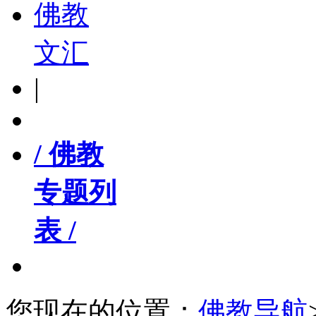
佛教
文汇
|
/ 佛教
专题列
表 /
您现在的位置：
佛教导航