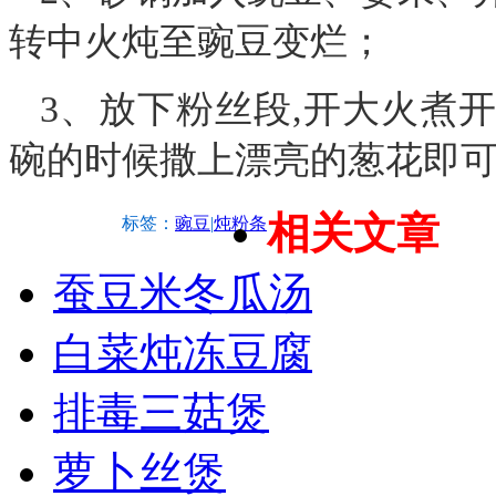
转中火炖至豌豆变烂；
3、放下粉丝段,开大火煮
碗的时候撒上漂亮的葱花即
相关文章
标签：
豌豆
|
炖粉条
蚕豆米冬瓜汤
白菜炖冻豆腐
排毒三菇煲
萝卜丝煲