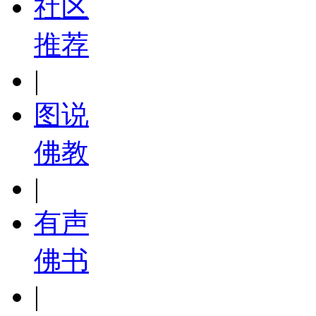
社区
推荐
|
图说
佛教
|
有声
佛书
|