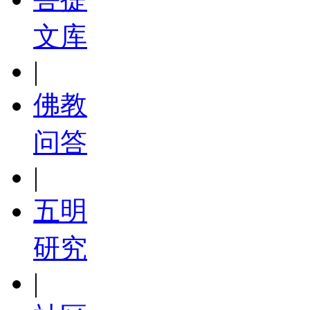
文库
|
佛教
问答
|
五明
研究
|