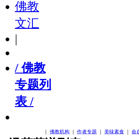
佛教
文汇
|
/ 佛教
专题列
表 /
｜
佛教机构
｜
作者专题
｜
美味素食
｜
命