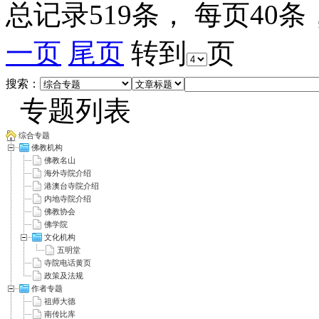
总记录519条， 每页40条
一页
尾页
转到
页
搜索：
专题列表
综合专题
佛教机构
佛教名山
海外寺院介绍
港澳台寺院介绍
内地寺院介绍
佛教协会
佛学院
文化机构
五明堂
寺院电话黄页
政策及法规
作者专题
祖师大德
南传比库