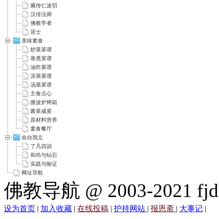
藏传仁波切
汉传法师
佛教学者
居士
美味素食
炒菜菜谱
蒸煮菜谱
油炸菜谱
凉菜菜谱
汤菜菜谱
主食点心
微波炉烤箱
酱菜咸菜
原材料营养
素食餐厅
命自我立
了凡四训
和尚与钻石
实践与验证
网址导航
佛教导航 @ 2003-2021 fjd
设为首页
|
加入收藏
|
在线投稿
|
护持网站
|
报恩斋
|
大事记
|