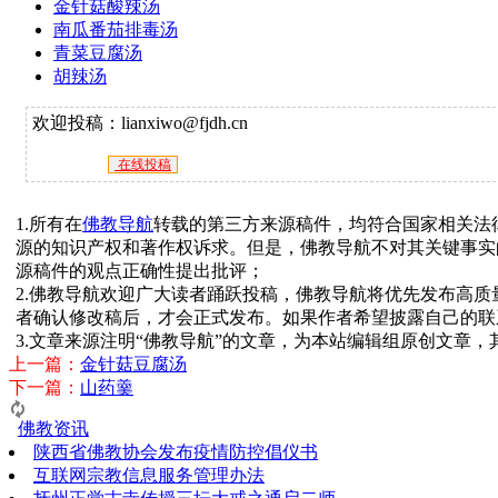
金针菇酸辣汤
南瓜番茄排毒汤
青菜豆腐汤
胡辣汤
欢迎投稿：lianxiwo@fjdh.cn
在线投稿
1.所有在
佛教导航
转载的第三方来源稿件，均符合国家相关法
源的知识产权和著作权诉求。但是，佛教导航不对其关键事实
源稿件的观点正确性提出批评；
2.佛教导航欢迎广大读者踊跃投稿，佛教导航将优先发布高
者确认修改稿后，才会正式发布。如果作者希望披露自己的联
3.文章来源注明“佛教导航”的文章，为本站编辑组原创文章
上一篇：
金针菇豆腐汤
下一篇：
山药羹
佛教资讯
陕西省佛教协会发布疫情防控倡仪书
互联网宗教信息服务管理办法