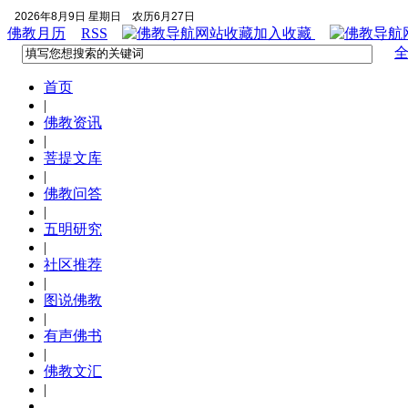
2026年8月9日 星期日
农历6月27日
佛教月历
RSS
加入收藏
首页
|
佛教资讯
|
菩提文库
|
佛教问答
|
五明研究
|
社区推荐
|
图说佛教
|
有声佛书
|
佛教文汇
|