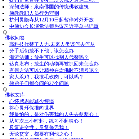
抚州正觉古寺传授三坛大戒之通启二师、
深昶法师：泉南佛国的传统佛教建筑
佛教教职人员行为守则
杭州灵隐寺从12月10日起暂停对外开放
中佛协会长演觉法师热议习近平总书记重
佛教问答
高科技代替了人力,未来人类该何去何从
分手后仍放不下他，该怎么办
海涛法师：放生可以找别人代替吗？
达真堪布：放生的动物再被抓回来怎么办
有何方法可以让精神在念佛时不溜号呢？
家人杀鸡，我拔毛砍肉，可以吗？
佛弟子们都会问的27个问题
佛教文库
心怀感恩能减少烦恼
将心灵环保推向世界
我最怕的，是对伤害我的人失去慈悲心！
从每次三小时起，练习不起嗔心！
反复讲空性，反复修无我！
无论贫富，都要有利他之心！