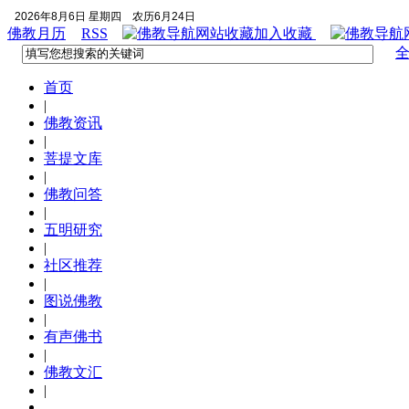
2026年8月6日 星期四
农历6月24日
佛教月历
RSS
加入收藏
首页
|
佛教资讯
|
菩提文库
|
佛教问答
|
五明研究
|
社区推荐
|
图说佛教
|
有声佛书
|
佛教文汇
|