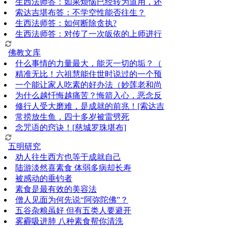
生西法师答：如果烦恼已经转为道用，还
索达吉堪布答：​不学空性能否往生？
生西法师答：如何断除贪执?
生西法师答：对传了一次皈依的上师进行
佛教文库
什么事情的力量最大，能灭一切的垢？（
精准无比！六祖慧能住世时说过的一个预
一个能让家人吃素的好办法（妙莲老和尚
为什么越忏悔越痛苦？悔箭入心，恶念反
修行人受大磨难，是成就的前兆！[索达吉
常捞放生鱼，四十多岁被雷劈死
念咒语的窍诀！[慈城罗珠堪布]
五明研究
劝人往生西方也等于成就自己
陆游淡然喜素食 体弱多病却长寿
被感动的垂钓者
素食是最有效的美容法
僧人见面为何先说“阿弥陀佛”？
五谷杂粮虽好 但有五类人要避开
雾霾吸进肺 八种素食帮你清洗