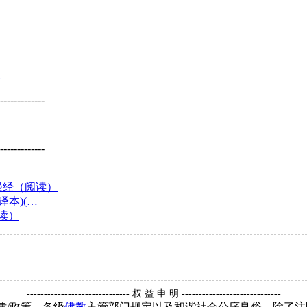
-------------
-------------
愚经（阅读）
本)(…
阅读）
------------------------------ 权 益 申 明 -----------------------------
律/政策、各级
佛教
主管部门规定以及和谐社会公序良俗，除了注