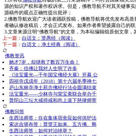
源的知识产权和著作权诉求。但是，佛教导航不对其关键事实
源稿件的观点正确性提出批评；
2.佛教导航欢迎广大读者踊跃投稿，佛教导航将优先发布高
者确认修改稿后，才会正式发布。如果作者希望披露自己的联
3.文章来源注明“佛教导航”的文章，为本站编辑组原创文章
上一篇：
白话文：贤愚经（阅读）
下一篇：
白话文：净土经典（阅读）
佛教资讯
她才7岁，却拯救了数百万生命！
齐秦：信佛让我对人生明了许多
《法宝重光—千年国宝佛经大展》开幕 公
四祖寺戊戌年（2018）第十六届冬季禅七
庐山东林寺净土苑念佛经行法会圆满结束
法宝重光——少林寺与荣宝斋联合举办千
普陀山三坛大戒得戒和尚上道下慈律师带
佛教问答
生西法师答：住在集体宿舍应如何供护法
索达吉堪布答：普贤王如来、五方佛、释
生西法师答：如何对治掉举？