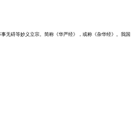
经法界缘起、事事无碍等妙义立宗。简称《华严经》，或称《杂华经》。我国