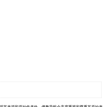
明其来源和原始作者外，佛教导航会高度重视和尊重其原始来