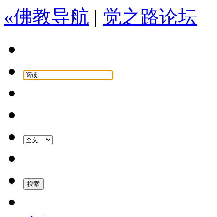
«佛教导航
|
觉之路论坛