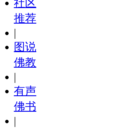
社区
推荐
|
图说
佛教
|
有声
佛书
|