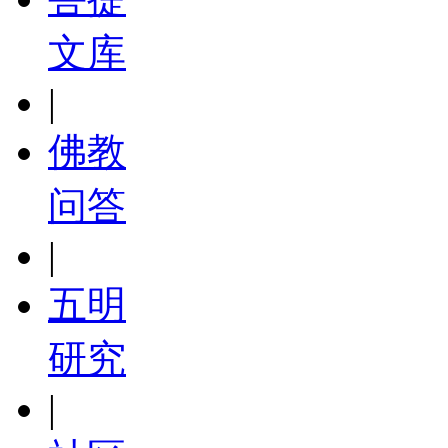
文库
|
佛教
问答
|
五明
研究
|