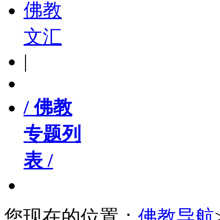
佛教
文汇
|
/ 佛教
专题列
表 /
您现在的位置：
佛教导航