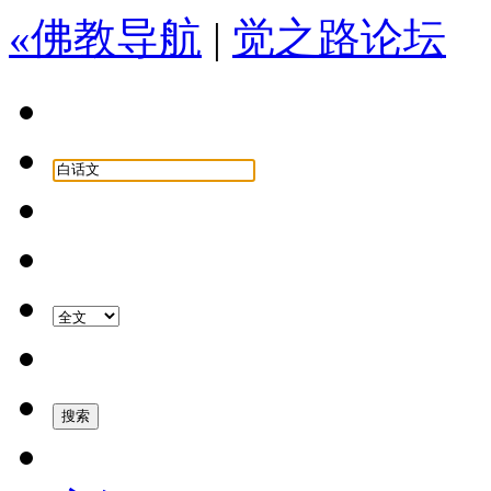
«佛教导航
|
觉之路论坛