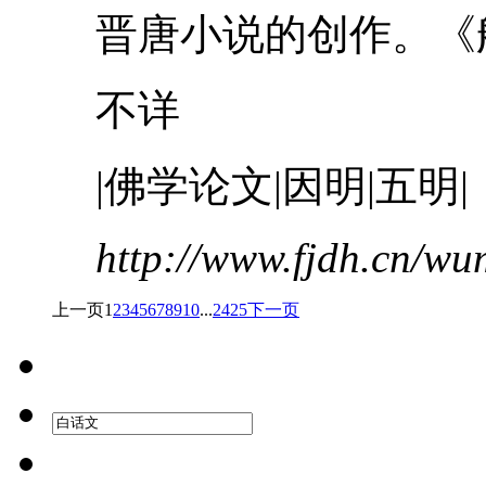
晋唐小说的创作。《般
不详
|佛学论文|因明|五明|
http://www.fjdh.cn/w
上一页
1
2
3
4
5
6
7
8
9
10
...
24
25
下一页