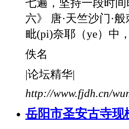
七遍，坚持一段时间
六》 唐·天竺沙门·
毗(pi)奈耶（ye）
佚名
|论坛精华|
http://www.fjdh.cn/w
岳阳市圣安古寺现