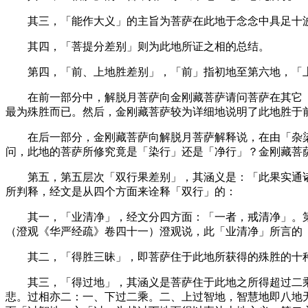
其三，「能作大义」的主旨为菩萨在此地于念念中具足十
其四，「菩提分差别」则为此地所证之相的总结。
第四，「前、上地胜差别」，「前」指初地至第六地，「上
在前一部分中，解脱月菩萨向金刚藏菩萨请问菩萨在其它「
最为殊胜而已。然后，金刚藏菩萨较为详细地说明了此地胜于
在后一部分，金刚藏菩萨向解脱月菩萨解释说，在由「杂染
问，此地的菩萨所修究竟是「染行」还是「净行」？金刚藏菩
第五，第五层次「双行果差别」，其涵义是：「此果实通诸
所判释，经文是从四个方面来诠释「双行」的：
其一，「业清净」，经文分四方面：「一者，戒清净」。第
（澄观《华严经疏》卷四十一）澄观说，此「业清净」所言的
其二，「得胜三昧」，即菩萨住于此地所获得的殊胜的十种
其三，「得过地」，其涵义是菩萨住于此地之所得超过二乘
悲。过相亦二：一、下过二乘。二、上过智地，智慧地即八地