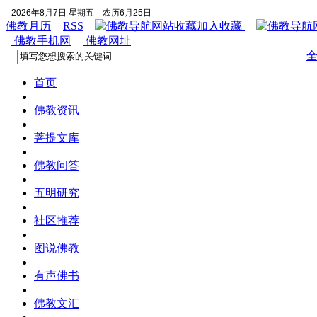
2026年8月7日 星期五
农历6月25日
佛教月历
RSS
加入收藏
佛教手机网
佛教网址
首页
|
佛教资讯
|
菩提文库
|
佛教问答
|
五明研究
|
社区推荐
|
图说佛教
|
有声佛书
|
佛教文汇