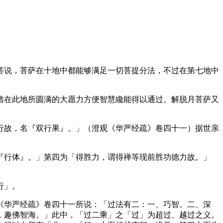
说，菩萨在十地中都能够满足一切菩提分法，不过在第七地中
在此地所圆满的大愿力方便智慧纔能得以通过。解脱月菩萨又
故，名『双行果』。」（澄观《华严经疏》卷四十一）据世亲
行体』。」第四为「得胜力，谓得禅等现前胜功德力故。」
行」。
华严经疏》卷四十一所说：「过法有二：一、巧智。二、深
，趣佛智海。」此中，「过二乘」之「过」为超过、越过之义。