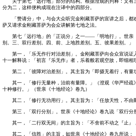
关于第七「远行地」部分的结构。根据澄观的判释：文有三分
分为二，这样便构成现在注译中的四部分。
「赞请分」中，与会大众听完金刚藏菩萨的宣讲之后，都欢
萨又请求金刚藏菩萨为会众讲解第七地之法。
第七「远行地」的「正说分」之一——「明地行」。世亲《
别。三、双行差别。四、前、上地胜差别。五、彼果差别。」
第一，「乐无作行对治差别」。金刚藏菩萨向会众宣说证入
十一解释说：「初言『乐无作』者，乐着般若观空故，即细相
第二，「彼障对治差别」。其主旨为「即摄无着行，有量功
其一，「修行无量种，治前有量障。」（澄观《华严经疏》
十种修行。」（世亲《十地经论》卷九）
其二，「修行无功用行」。其主旨为：「任放天性，不由勤
第三，「双行分别」。世亲《十地经论》卷九说「双行分别
其一，「二行双无间」的主旨为：「不舍前不动之『止』，
其二，「信胜」的主旨，如世亲《十地经论》卷九所说：「