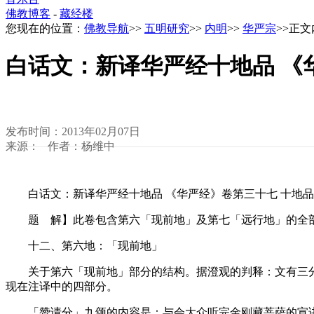
佛教博客
-
藏经楼
您现在的位置：
佛教导航
>>
五明研究
>>
内明
>>
华严宗
>>正
白话文：新译华严经十地品 《
发布时间：2013年02月07日
来源： 作者：杨维中
白话文：新译华严经十地品 《华严经》卷第三十七 十地品
题 解】此卷包含第六「现前地」及第七「远行地」的全
十二、第六地：「现前地」
关于第六「现前地」部分的结构。据澄观的判释：文有三分
现在注译中的四部分。
「赞请分」九颂的内容是：与会大众听完金刚藏菩萨的宣讲