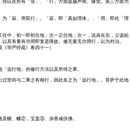
，得以在所有「业」、「行」方面超越声闻、缘觉。第三方面为
为「寂、用双行」。「寂」即「真如理体」，「用」即此「理
住中，初一即初住地；次一正住地；次一，说虽在后，义该始
，以其有量有功用即复是障故。修无量无功用行，以为对治。
观《华严经疏》卷四十一）
地「远行地」的修行方法以及所得之果。
过世间与二乘之有相行，因此名之为「远行地」。菩萨于此地
珞及幢、幡②，宝盖③、涂香咸供佛。