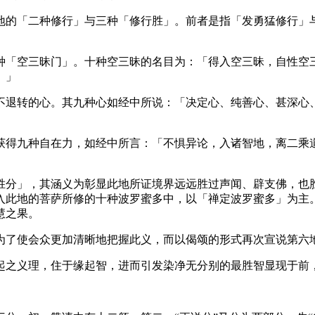
的「二种修行」与三种「修行胜」。前者是指「发勇猛修行」与
「空三昧门」。十种空三昧的名目为：「得入空三昧，自性空三
。」
退转的心。其九种心如经中所说：「决定心、纯善心、甚深心、
得九种自在力，如经中所言：「不惧异论，入诸智地，离二乘道
分」，其涵义为彰显此地所证境界远远胜过声闻、辟支佛，也胜
入此地的菩萨所修的十种波罗蜜多中，以「禅定波罗蜜多」为主
慧之果。
了使会众更加清晰地把握此义，而以偈颂的形式再次宣说第六
之义理，住于缘起智，进而引发染净无分别的最胜智显现于前，