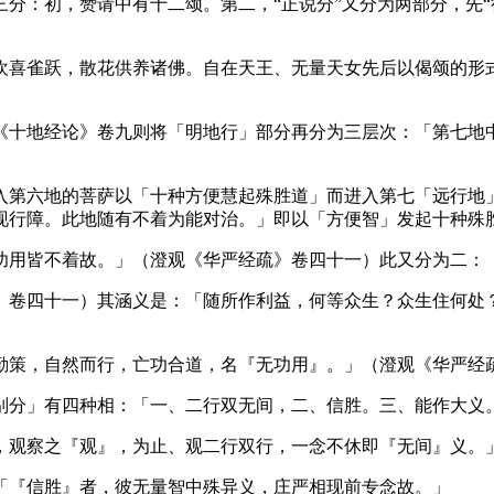
：初，赞请中有十二颂。第二，“正说分”又分为两部分，先“行
喜雀跃，散花供养诸佛。自在天王、无量天女先后以偈颂的形式
十地经论》卷九则将「明地行」部分再分为三层次：「第七地中
第六地的菩萨以「十种方便慧起殊胜道」而进入第七「远行地」
现行障。此地随有不着为能对治。」即以「方便智」发起十种殊
用皆不着故。」（澄观《华严经疏》卷四十一）此又分为二：
卷四十一）其涵义是：「随所作利益，何等众生？众生住何处？
策，自然而行，亡功合道，名『无功用』。」（澄观《华严经疏
分」有四种相：「一、二行双无间，二、信胜。三、能作大义
观察之『观』，为止、观二行双行，一念不休即『无间』义。
『信胜』者，彼无量智中殊异义，庄严相现前专念故。」