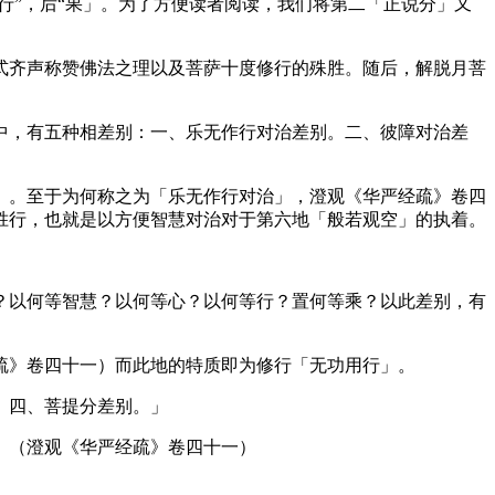
”，后“果」。为了方便读者阅读，我们将第二「正说分」又
齐声称赞佛法之理以及菩萨十度修行的殊胜。随后，解脱月菩
，有五种相差别：一、乐无作行对治差别。二、彼障对治差
。至于为何称之为「乐无作行对治」，澄观《华严经疏》卷四
胜行，也就是以方便智慧对治对于第六地「般若观空」的执着。
以何等智慧？以何等心？以何等行？置何等乘？以此差别，有
》卷四十一）而此地的特质即为修行「无功用行」。
。四、菩提分差别。」
」（澄观《华严经疏》卷四十一）