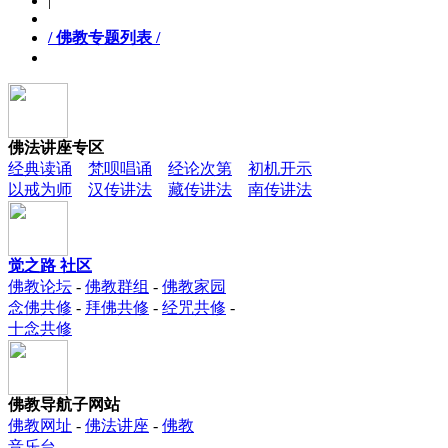
|
/ 佛教专题列表 /
佛法讲座专区
经典读诵
梵呗唱诵
经论次第
初机开示
以戒为师
汉传讲法
藏传讲法
南传讲法
觉之路 社区
佛教论坛
-
佛教群组
-
佛教家园
念佛共修
-
拜佛共修
-
经咒共修
-
十念共修
佛教导航子网站
佛教网址
-
佛法讲座
-
佛教
音乐台