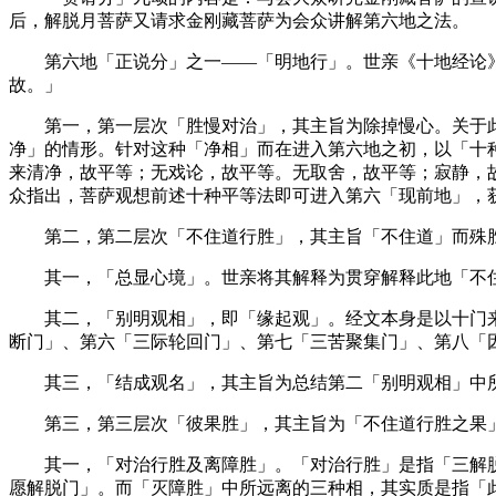
后，解脱月菩萨又请求金刚藏菩萨为会众讲解第六地之法。
第六地「正说分」之一——「明地行」。世亲《十地经论》
故。」
第一，第一层次「胜慢对治」，其主旨为除掉慢心。关于此
净」的情形。针对这种「净相」而在进入第六地之初，以「十
来清净，故平等；无戏论，故平等。无取舍，故平等；寂静，
众指出，菩萨观想前述十种平等法即可进入第六「现前地」，
第二，第二层次「不住道行胜」，其主旨「不住道」而殊胜
其一，「总显心境」。世亲将其解释为贯穿解释此地「不住
其二，「别明观相」，即「缘起观」。经文本身是以十门来
断门」、第六「三际轮回门」、第七「三苦聚集门」、第八「
其三，「结成观名」，其主旨为总结第二「别明观相」中
第三，第三层次「彼果胜」，其主旨为「不住道行胜之果」
其一，「对治行胜及离障胜」。「对治行胜」是指「三解脱
愿解脱门」。而「灭障胜」中所远离的三种相，其实质是指「