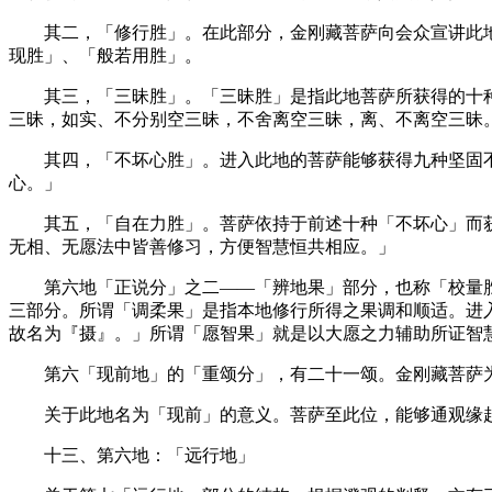
其二，「修行胜」。在此部分，金刚藏菩萨向会众宣讲此地
现胜」、「般若用胜」。
其三，「三昧胜」。「三昧胜」是指此地菩萨所获得的十种
三昧，如实、不分别空三昧，不舍离空三昧，离、不离空三昧
其四，「不坏心胜」。进入此地的菩萨能够获得九种坚固不
心。」
其五，「自在力胜」。菩萨依持于前述十种「不坏心」而获
无相、无愿法中皆善修习，方便智慧恒共相应。」
第六地「正说分」之二——「辨地果」部分，也称「校量胜
三部分。所谓「调柔果」是指本地修行所得之果调和顺适。进
故名为『摄』。」所谓「愿智果」就是以大愿之力辅助所证智
第六「现前地」的「重颂分」，有二十一颂。金刚藏菩萨为
关于此地名为「现前」的意义。菩萨至此位，能够通观缘起
十三、第六地：「远行地」