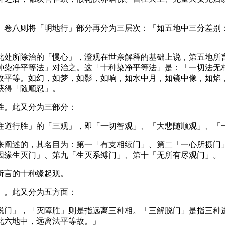
卷八则将「明地行」部分再分为三层次：「如五地中三分差别：
处所除治的「慢心」，澄观在世亲解释的基础上说，第五地所言
种染净平等法」对治之。这「十种染净平等法」是：「一切法无
故平等。如幻，如梦，如影，如响，如水中月，如镜中像，如焰
获得「随顺忍」。
。此又分为三部分：
道行胜」的「三观」，即「一切智观」、「大悲随顺观」、「
阐述的，其名目为：第一「有支相续门」、第二「一心所摄门」
因缘生灭门」、第九「生灭系缚门」、第十「无所有尽观门」。
所言的十种缘起观。
。此又分为五方面：
门」，「灭障胜」则是指远离三种相。「三解脱门」是指三种进
此六地中，远离法平等故。」