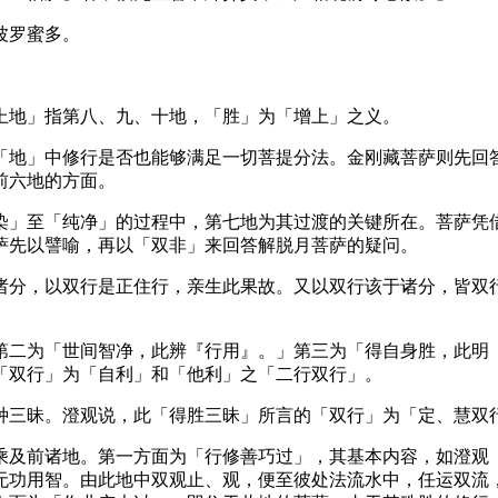
波罗蜜多。
地」指第八、九、十地，「胜」为「增上」之义。
地」中修行是否也能够满足一切菩提分法。金刚藏菩萨则先回答
前六地的方面。
」至「纯净」的过程中，第七地为其过渡的关键所在。菩萨凭借
萨先以譬喻，再以「双非」来回答解脱月菩萨的疑问。
分，以双行是正住行，亲生此果故。又以双行该于诸分，皆双行
二为「世间智净，此辨『行用』。」第三为「得自身胜，此明『
「双行」为「自利」和「他利」之「二行双行」。
三昧。澄观说，此「得胜三昧」所言的「双行」为「定、慧双
及前诸地。第一方面为「行修善巧过」，其基本内容，如澄观《
无功用智。由此地中双观止、观，便至彼处法流水中，任运双流