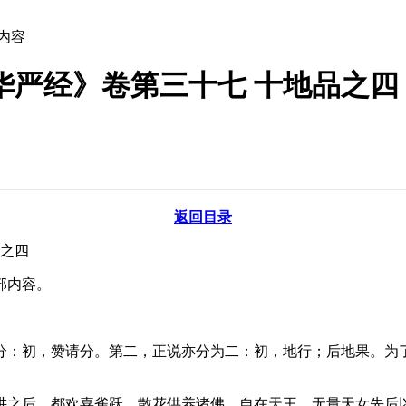
文内容
华严经》卷第三十七 十地品之四
返回目录
之四
部内容。
：初，赞请分。第二，正说亦分为二：初，地行；后地果。为了
之后，都欢喜雀跃，散花供养诸佛。自在天王、无量天女先后以