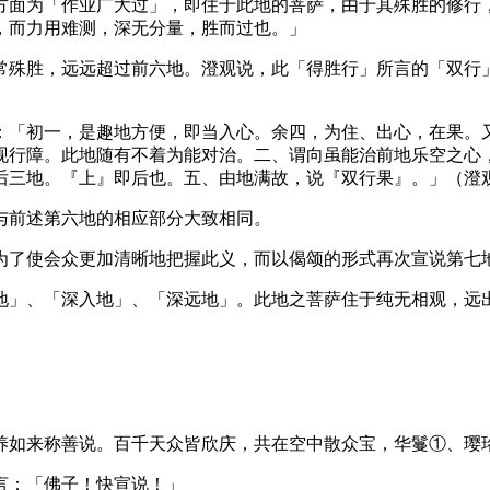
方面为「作业广大过」，即住于此地的菩萨，由于其殊胜的修行
，而力用难测，深无分量，胜而过也。」
殊胜，远远超过前六地。澄观说，此「得胜行」所言的「双行」
「初一，是趣地方便，即当入心。余四，为住、出心，在果。又
现行障。此地随有不着为能对治。二、谓向虽能治前地乐空之心
后三地。『上』即后也。五、由地满故，说『双行果』。」（澄
前述第六地的相应部分大致相同。
了使会众更加清晰地把握此义，而以偈颂的形式再次宣说第七
」、「深入地」、「深远地」。此地之菩萨住于纯无相观，远出
如来称善说。百千天众皆欣庆，共在空中散众宝，华鬘①、璎
：「佛子！快宣说！」