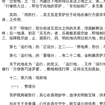
而「过智地」之「过」为越过下地而得以直达上地之义。第二
「行修胜入过」，即住于此地的菩萨，「非但如前广、多无量
其四，「得胜行」，其主旨是菩萨住于此地在修行方面非常
体」之作用。
关于「明地行」部分前述五层次之间的关系，澄观解释说：
终；后一地满。初言『乐无作』者，乐着般若观空故，即细相
三、垢障既尽故，止、观双行。四、明此地功用过前六地，胜
第七「远行地」的「正说分」之二——「辨地果」部分，与
第七「远行地」的「重颂分」，有二十二颂。金刚藏菩萨为
关于此地名为「远行」的意义。「远行地」，又作「深行地
修行「方便善巧波罗蜜」，断细相现行障，证得法无别真如。
十二、第六地：现前地
（一）、赞请分
菩萨既闻诸胜行，其心欢喜雨妙华，放净光明散宝珠，供养
自在天王并眷属，心生欢喜住空中，散宝成云持供养，赞言