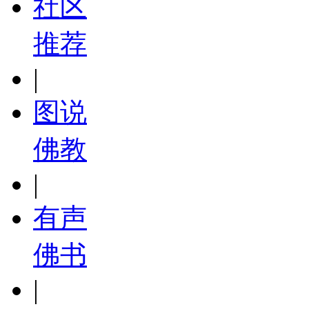
社区
推荐
|
图说
佛教
|
有声
佛书
|