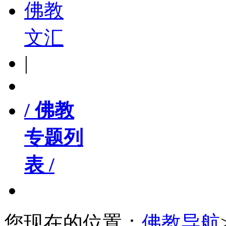
佛教
文汇
|
/ 佛教
专题列
表 /
您现在的位置：
佛教导航