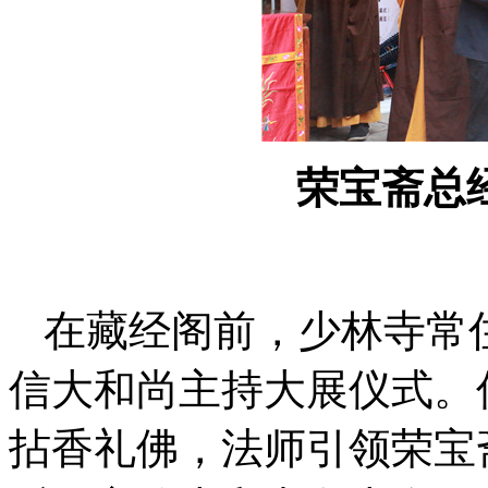
荣宝斋总
在藏经阁前，少林寺常
信大和尚主持大展仪式。
拈香礼佛，法师引领荣宝