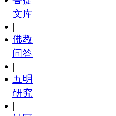
文库
|
佛教
问答
|
五明
研究
|