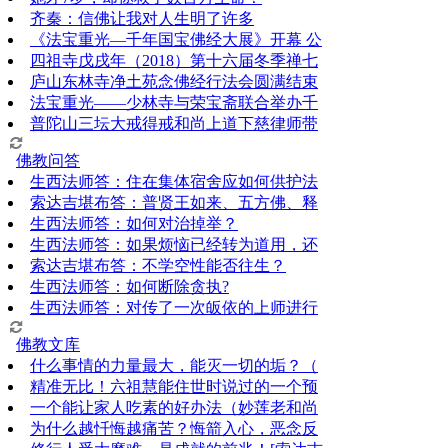
齐秦：信佛让我对人生明了许多
《法宝重光—千年国宝佛经大展》开幕 公
四祖寺戊戌年（2018）第十六届冬季禅七
庐山东林寺净土苑念佛经行法会圆满结束
法宝重光——少林寺与荣宝斋联合举办千
普陀山三坛大戒得戒和尚上道下慈律师带
佛教问答
生西法师答：住在集体宿舍应如何供护法
索达吉堪布答：普贤王如来、五方佛、释
生西法师答：如何对治掉举？
生西法师答：如果烦恼已经转为道用，还
索达吉堪布答：​不学空性能否往生？
生西法师答：如何断除贪执?
生西法师答：对传了一次皈依的上师进行
佛教文库
什么事情的力量最大，能灭一切的垢？（
精准无比！六祖慧能住世时说过的一个预
一个能让家人吃素的好办法（妙莲老和尚
为什么越忏悔越痛苦？悔箭入心，恶念反