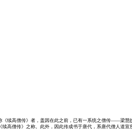
《续高僧传》者，盖因在此之前，已有一系统之僧传——梁慧皎
《续高僧传》之称。此外，因此传成书于唐代，系唐代僧人道宣