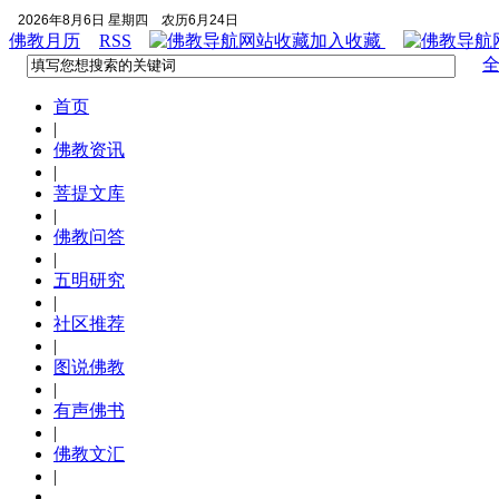
2026年8月6日 星期四
农历6月24日
佛教月历
RSS
加入收藏
首页
|
佛教资讯
|
菩提文库
|
佛教问答
|
五明研究
|
社区推荐
|
图说佛教
|
有声佛书
|
佛教文汇
|