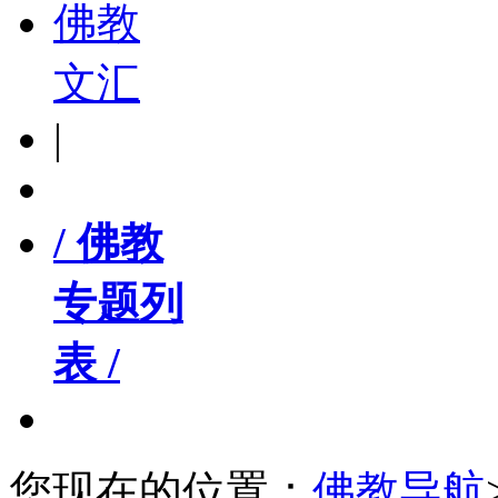
佛教
文汇
|
/ 佛教
专题列
表 /
您现在的位置：
佛教导航