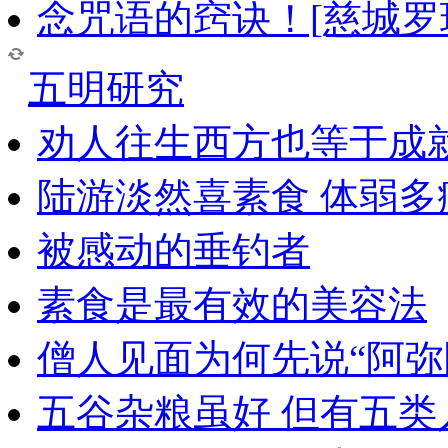
念咒语的窍诀！[慈城罗
五明研究
劝人往生西方也等于成
陆游淡然喜素食 体弱多
被感动的垂钓者
素食是最有效的美容法
僧人见面为何先说“阿弥
五谷杂粮虽好 但有五类