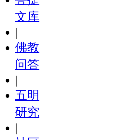
文库
|
佛教
问答
|
五明
研究
|