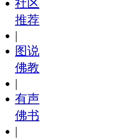
社区
推荐
|
图说
佛教
|
有声
佛书
|