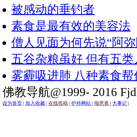
被感动的垂钓者
素食是最有效的美容法
僧人见面为何先说“阿弥
五谷杂粮虽好 但有五类
雾霾吸进肺 八种素食帮
佛教导航@1999- 2016 Fjd
设为首页
|
加入收藏
|
在线投稿
|
护持网站
|
报恩斋
|
大事记
|