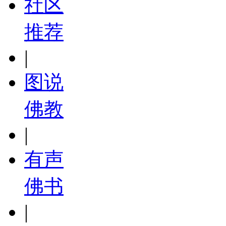
社区
推荐
|
图说
佛教
|
有声
佛书
|