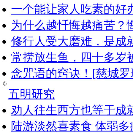
一个能让家人吃素的好
为什么越忏悔越痛苦？
修行人受大磨难，是成
常捞放生鱼，四十多岁
念咒语的窍诀！[慈城罗
五明研究
劝人往生西方也等于成
陆游淡然喜素食 体弱多