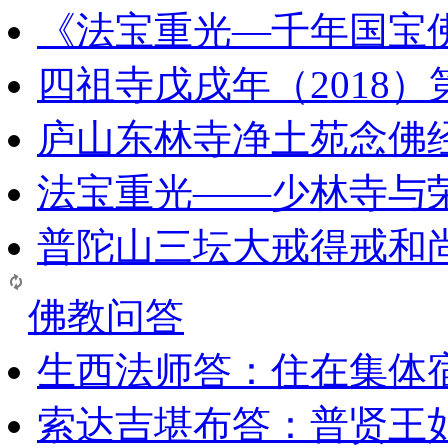
《法宝重光—千年国宝
四祖寺戊戌年（2018
庐山东林寺净土苑念佛
法宝重光——少林寺与
普陀山三坛大戒得戒和
佛教问答
生西法师答：住在集体
索达吉堪布答：普贤王