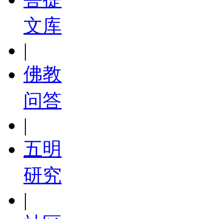
文库
|
佛教
问答
|
五明
研究
|