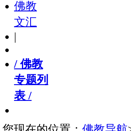
佛教
文汇
|
/ 佛教
专题列
表 /
您现在的位置：
佛教导航