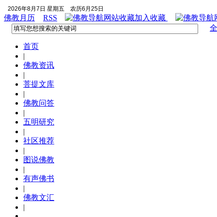
2026年8月7日 星期五
农历6月25日
佛教月历
RSS
加入收藏
首页
|
佛教资讯
|
菩提文库
|
佛教问答
|
五明研究
|
社区推荐
|
图说佛教
|
有声佛书
|
佛教文汇
|