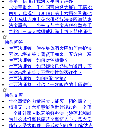
齐秦：信佛让我对人生明了许多
《法宝重光—千年国宝佛经大展》开幕 公
四祖寺戊戌年（2018）第十六届冬季禅七
庐山东林寺净土苑念佛经行法会圆满结束
法宝重光——少林寺与荣宝斋联合举办千
普陀山三坛大戒得戒和尚上道下慈律师带
佛教问答
生西法师答：住在集体宿舍应如何供护法
索达吉堪布答：普贤王如来、五方佛、释
生西法师答：如何对治掉举？
生西法师答：如果烦恼已经转为道用，还
索达吉堪布答：​不学空性能否往生？
生西法师答：如何断除贪执?
生西法师答：对传了一次皈依的上师进行
佛教文库
什么事情的力量最大，能灭一切的垢？（
精准无比！六祖慧能住世时说过的一个预
一个能让家人吃素的好办法（妙莲老和尚
为什么越忏悔越痛苦？悔箭入心，恶念反
修行人受大磨难，是成就的前兆！[索达吉