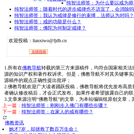
纯智法师答：为什么要以戒为师
纯智法师答：随着时代的进步戒律也不适宜了，会消除吗
纯智法师答：我认为戒律是修行的束缚，法师认为对吗？
纯智法师答：戒的功能是什么？
纯智法师答：佛陀为何制定戒律？
欢迎投稿：lianxiwo@fjdh.cn
在线投稿
1.所有在
佛教导航
转载的第三方来源稿件，均符合国家相关法
源的知识产权和著作权诉求。但是，佛教导航不对其关键事实
源稿件的观点正确性提出批评；
2.佛教导航欢迎广大读者踊跃投稿，佛教导航将优先发布高
者确认修改稿后，才会正式发布。如果作者希望披露自己的联
3.文章来源注明“佛教导航”的文章，为本站编辑组原创文章
上一篇：
纯智法师答：刚刚步入佛门有哪些步骤？
下一篇：
纯智法师答：在家人的戒有哪些？
佛教资讯
她才7岁，却拯救了数百万生命！