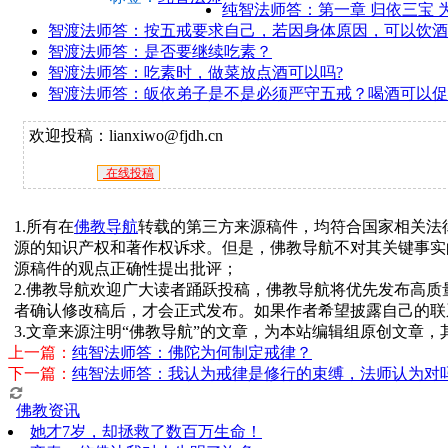
纯智法师答：第一章 归依三宝 
智渡法师答：按五戒要求自己，若因身体原因，可以饮酒
智渡法师答：是否要继续吃素？
智渡法师答：吃素时，做菜放点酒可以吗?
智渡法师答：皈依弟子是不是必须严守五戒？喝酒可以促
欢迎投稿：lianxiwo@fjdh.cn
在线投稿
1.所有在
佛教导航
转载的第三方来源稿件，均符合国家相关法
源的知识产权和著作权诉求。但是，佛教导航不对其关键事实
源稿件的观点正确性提出批评；
2.佛教导航欢迎广大读者踊跃投稿，佛教导航将优先发布高
者确认修改稿后，才会正式发布。如果作者希望披露自己的联
3.文章来源注明“佛教导航”的文章，为本站编辑组原创文章
上一篇：
纯智法师答：佛陀为何制定戒律？
下一篇：
纯智法师答：我认为戒律是修行的束缚，法师认为对
佛教资讯
她才7岁，却拯救了数百万生命！