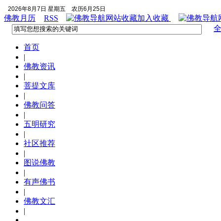
2026年8月7日 星期五
农历6月25日
佛教月历
RSS
加入收藏
首页
|
佛教资讯
|
菩提文库
|
佛教问答
|
五明研究
|
社区推荐
|
图说佛教
|
有声佛书
|
佛教文汇
|