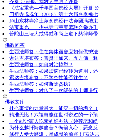
齐秦：信佛让我对人生明了许多
《法宝重光—千年国宝佛经大展》开幕 公
四祖寺戊戌年（2018）第十六届冬季禅七
庐山东林寺净土苑念佛经行法会圆满结束
法宝重光——少林寺与荣宝斋联合举办千
普陀山三坛大戒得戒和尚上道下慈律师带
佛教问答
生西法师答：住在集体宿舍应如何供护法
索达吉堪布答：普贤王如来、五方佛、释
生西法师答：如何对治掉举？
生西法师答：如果烦恼已经转为道用，还
索达吉堪布答：​不学空性能否往生？
生西法师答：如何断除贪执?
生西法师答：对传了一次皈依的上师进行
佛教文库
什么事情的力量最大，能灭一切的垢？（
精准无比！六祖慧能住世时说过的一个预
一个能让家人吃素的好办法（妙莲老和尚
为什么越忏悔越痛苦？悔箭入心，恶念反
修行人受大磨难，是成就的前兆！[索达吉