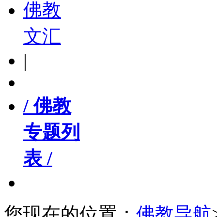
佛教
文汇
|
/ 佛教
专题列
表 /
您现在的位置：
佛教导航