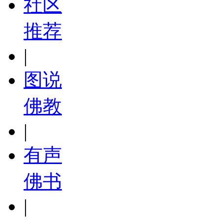
社区
推荐
|
图说
佛教
|
有声
佛书
|