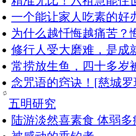
精准无比！六祖慧能住
一个能让家人吃素的好
为什么越忏悔越痛苦？
修行人受大磨难，是成
常捞放生鱼，四十多岁
念咒语的窍诀！[慈城罗
五明研究
陆游淡然喜素食 体弱多