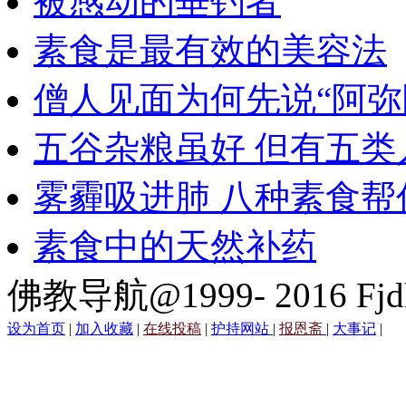
被感动的垂钓者
素食是最有效的美容法
僧人见面为何先说“阿弥
五谷杂粮虽好 但有五类
雾霾吸进肺 八种素食帮
素食中的天然补药
佛教导航@1999- 2016 Fjd
设为首页
|
加入收藏
|
在线投稿
|
护持网站
|
报恩斋
|
大事记
|