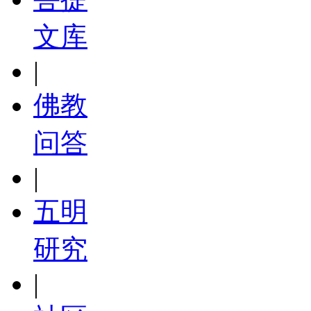
文库
|
佛教
问答
|
五明
研究
|