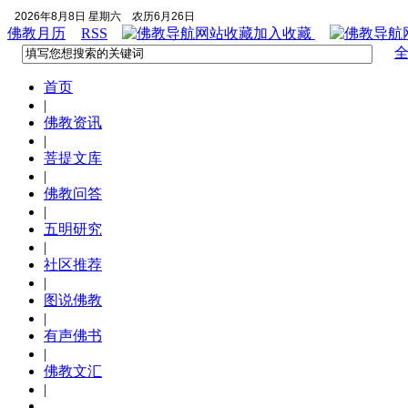
2026年8月8日 星期六
农历6月26日
佛教月历
RSS
加入收藏
首页
|
佛教资讯
|
菩提文库
|
佛教问答
|
五明研究
|
社区推荐
|
图说佛教
|
有声佛书
|
佛教文汇
|