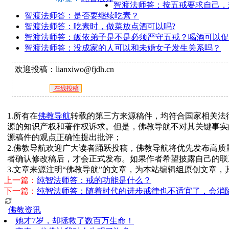
智渡法师答：按五戒要求自己，
智渡法师答：是否要继续吃素？
智渡法师答：吃素时，做菜放点酒可以吗?
智渡法师答：皈依弟子是不是必须严守五戒？喝酒可以促
智渡法师答：没成家的人可以和未婚女子发生关系吗？
欢迎投稿：lianxiwo@fjdh.cn
在线投稿
1.所有在
佛教导航
转载的第三方来源稿件，均符合国家相关法
源的知识产权和著作权诉求。但是，佛教导航不对其关键事实
源稿件的观点正确性提出批评；
2.佛教导航欢迎广大读者踊跃投稿，佛教导航将优先发布高
者确认修改稿后，才会正式发布。如果作者希望披露自己的联
3.文章来源注明“佛教导航”的文章，为本站编辑组原创文章
上一篇：
纯智法师答：戒的功能是什么？
下一篇：
纯智法师答：随着时代的进步戒律也不适宜了，会消
佛教资讯
她才7岁，却拯救了数百万生命！