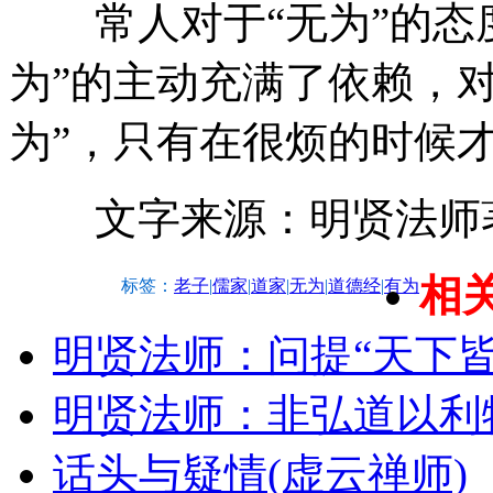
常人对于“无为”的态度
为”的主动充满了依赖，
为”，只有在很烦的时候才
文字来源：明贤法师著
相
标签：
老子
|
儒家
|
道家
|
无为
|
道德经
|
有为
明贤法师：问提“天下皆
明贤法师：非弘道以利
话头与疑情(虚云禅师)