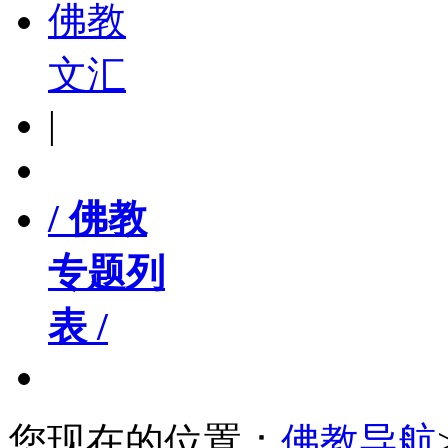
佛教
文汇
|
/ 佛教
专题列
表 /
您现在的位置：
佛教导航