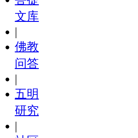
文库
|
佛教
问答
|
五明
研究
|