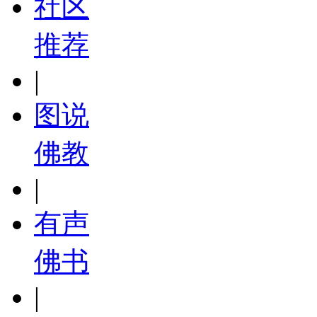
社区
推荐
|
图说
佛教
|
有声
佛书
|