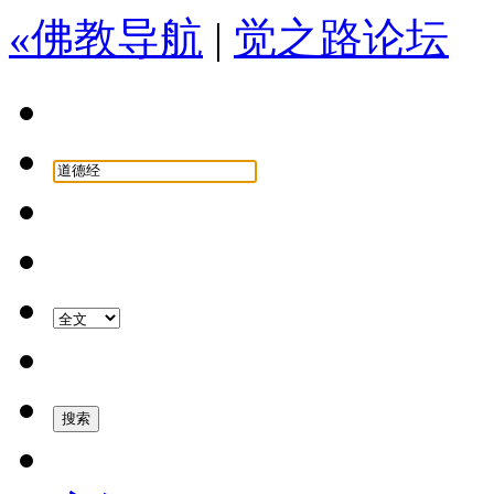
«佛教导航
|
觉之路论坛