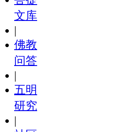
文库
|
佛教
问答
|
五明
研究
|