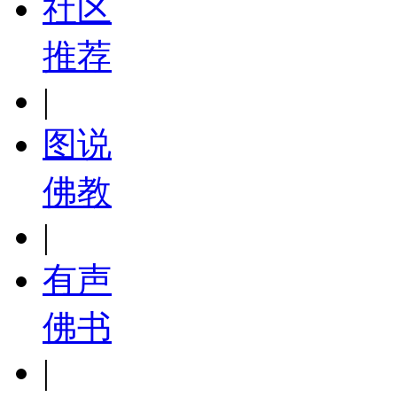
社区
推荐
|
图说
佛教
|
有声
佛书
|