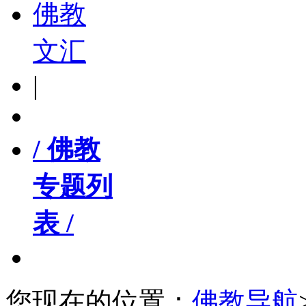
佛教
文汇
|
/ 佛教
专题列
表 /
您现在的位置：
佛教导航