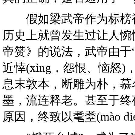
假如梁武帝作为标榜被
历史上就曾发生过让人惋
帝赞》的说法，武帝由于“
近悻(xìng，怨恨、恼怒)
息末敦本，断雕为朴，慕
墨，流连释老。甚至于终夜
原因，终致以耄耋(mào 