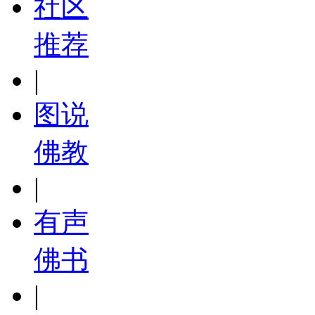
社区
推荐
|
图说
佛教
|
有声
佛书
|