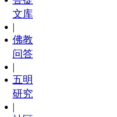
文库
|
佛教
问答
|
五明
研究
|