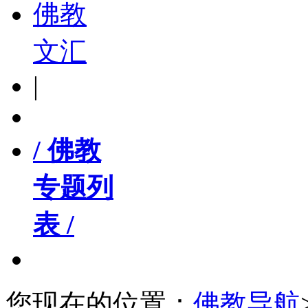
佛教
文汇
|
/ 佛教
专题列
表 /
您现在的位置：
佛教导航