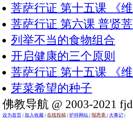
菩萨行证 第十五课 《
菩萨行证 第六课 普贤
列举不当的食物组合
开启健康的三个原则
菩萨行证 第十五课 《
芽菜希望的种子
佛教导航 @ 2003-2021 fjd
设为首页
|
加入收藏
|
在线投稿
|
护持网站
|
报恩斋
|
大事记
|