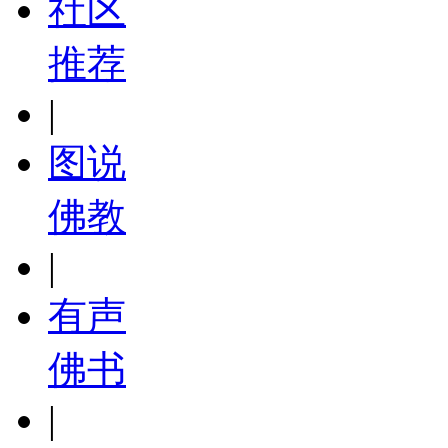
社区
推荐
|
图说
佛教
|
有声
佛书
|