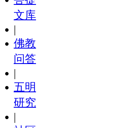
文库
|
佛教
问答
|
五明
研究
|