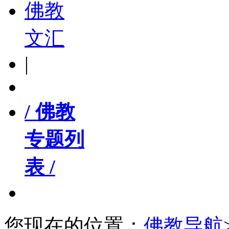
佛教
文汇
|
/ 佛教
专题列
表 /
您现在的位置：
佛教导航