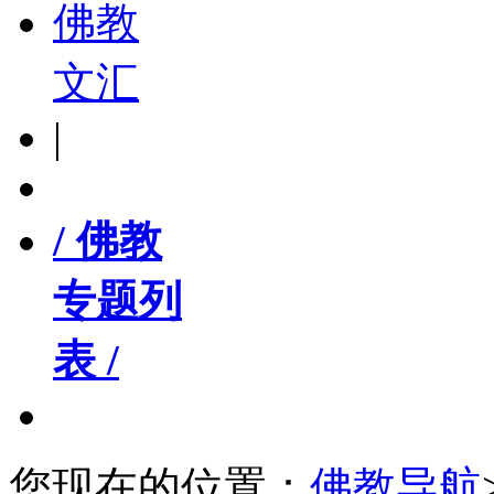
佛教
文汇
|
/ 佛教
专题列
表 /
您现在的位置：
佛教导航