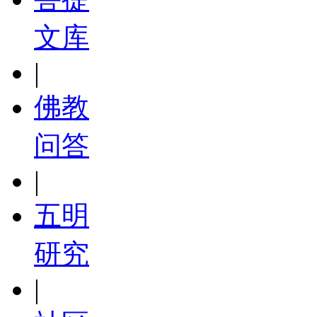
文库
|
佛教
问答
|
五明
研究
|