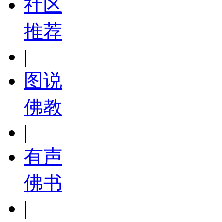
社区
推荐
|
图说
佛教
|
有声
佛书
|