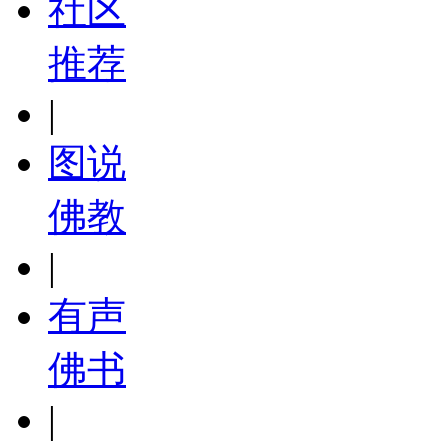
社区
推荐
|
图说
佛教
|
有声
佛书
|