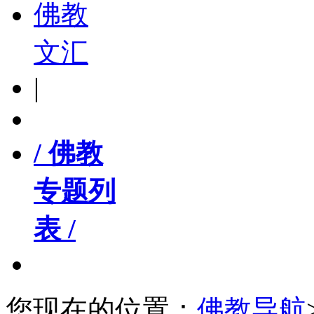
佛教
文汇
|
/ 佛教
专题列
表 /
您现在的位置：
佛教导航