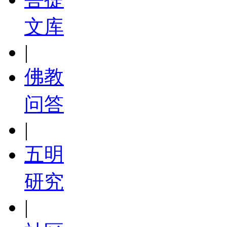
文库
|
佛教
问答
|
五明
研究
|