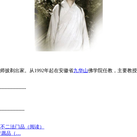
师披剃出家。从1992年起在安徽省
九华山
佛学院任教，主要教授
-----------------
----------------
入不二法门品（阅读）
行愿品（…