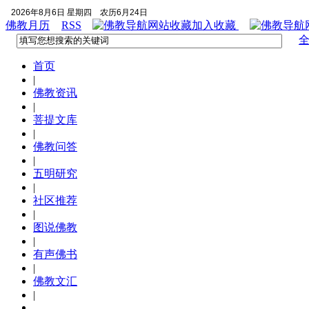
2026年8月6日 星期四
农历6月24日
佛教月历
RSS
加入收藏
首页
|
佛教资讯
|
菩提文库
|
佛教问答
|
五明研究
|
社区推荐
|
图说佛教
|
有声佛书
|
佛教文汇
|