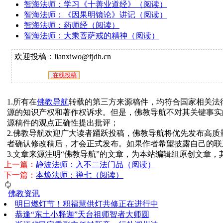
智海法师：学习《十善业道经》（阅读）
智海法师：《因果明镜论》讲记（阅读）
智海法师：药师经（阅读）
智海法师：大乘菩萨戒的精神（阅读）
欢迎投稿：lianxiwo@fjdh.cn
在线投稿
1.所有在
佛教导航
转载的第三方来源稿件，均符合国家相关法
源的知识产权和著作权诉求。但是，佛教导航不对其关键事实
源稿件的观点正确性提出批评；
2.佛教导航欢迎广大读者踊跃投稿，佛教导航将优先发布高
者确认修改稿后，才会正式发布。如果作者希望披露自己的联
3.文章来源注明“佛教导航”的文章，为本站编辑组原创文章
上一篇：
静波法师：入不二法门品（阅读）
下一篇：
本焕法师：禅七（阅读）
佛教资讯
明日燃灯节！积福慧供灯共修正在进行中
恭逢“东土小释迦”天台祖师智者大师圆