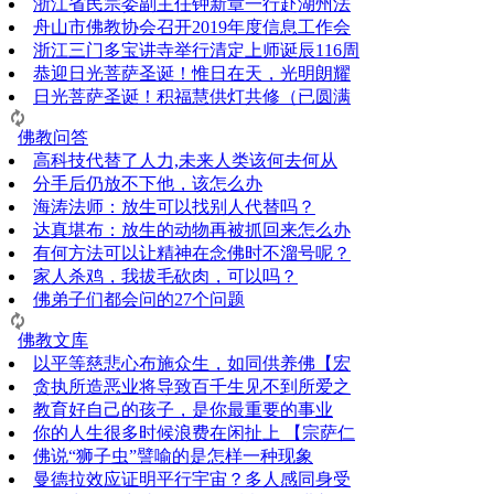
浙江省民宗委副主任钟新章一行赴湖州法
舟山市佛教协会召开2019年度信息工作会
浙江三门多宝讲寺举行清定上师诞辰116周
恭迎日光菩萨圣诞！惟日在天，光明朗耀
日光菩萨圣诞！积福慧供灯共修（已圆满
佛教问答
高科技代替了人力,未来人类该何去何从
分手后仍放不下他，该怎么办
海涛法师：放生可以找别人代替吗？
达真堪布：放生的动物再被抓回来怎么办
有何方法可以让精神在念佛时不溜号呢？
家人杀鸡，我拔毛砍肉，可以吗？
佛弟子们都会问的27个问题
佛教文库
以平等慈悲心布施众生，如同供养佛【宏
贪执所造恶业将导致百千生见不到所爱之
教育好自己的孩子，是你最重要的事业
你的人生很多时候浪费在闲扯上 【宗萨仁
佛说“狮子虫”譬喻的是怎样一种现象
曼德拉效应证明平行宇宙？多人感同身受