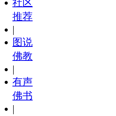
社区
推荐
|
图说
佛教
|
有声
佛书
|