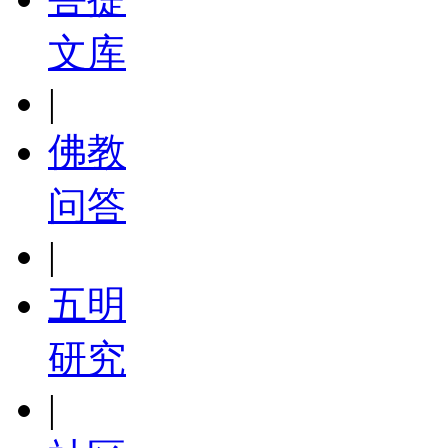
文库
|
佛教
问答
|
五明
研究
|