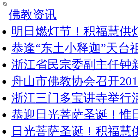
佛教资讯
明日燃灯节！积福慧供
恭逢“东土小释迦”天台
浙江省民宗委副主任钟
舟山市佛教协会召开20
浙江三门多宝讲寺举行清
恭迎日光菩萨圣诞！惟
日光菩萨圣诞！积福慧