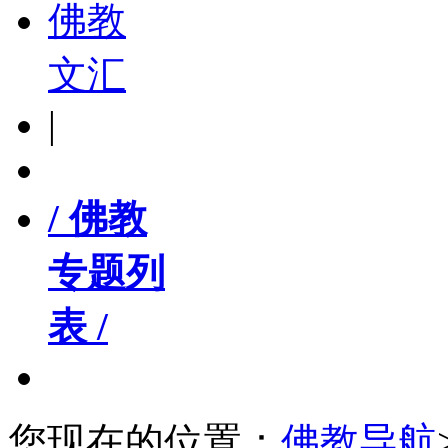
佛教
文汇
|
/ 佛教
专题列
表 /
您现在的位置：
佛教导航