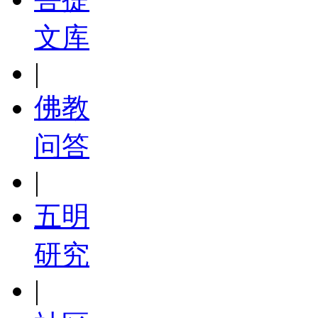
文库
|
佛教
问答
|
五明
研究
|