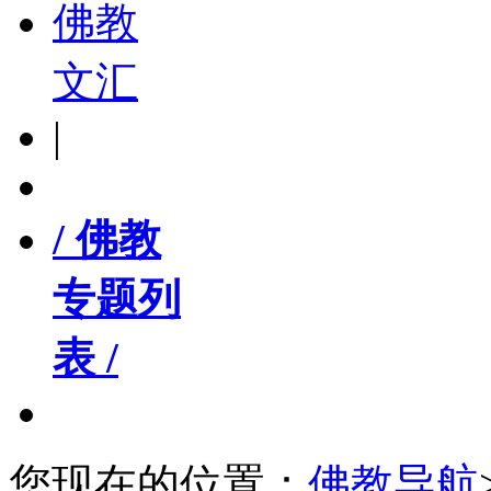
佛教
文汇
|
/ 佛教
专题列
表 /
您现在的位置：
佛教导航