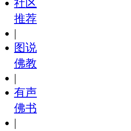
社区
推荐
|
图说
佛教
|
有声
佛书
|