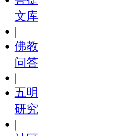
文库
|
佛教
问答
|
五明
研究
|