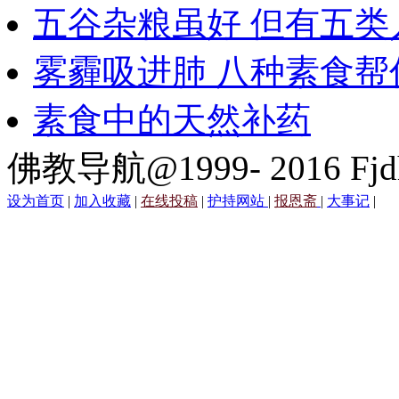
五谷杂粮虽好 但有五类
雾霾吸进肺 八种素食帮
素食中的天然补药
佛教导航@1999- 2016 Fjd
设为首页
|
加入收藏
|
在线投稿
|
护持网站
|
报恩斋
|
大事记
|