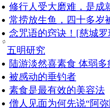
修行人受大磨难，是成
常捞放生鱼，四十多岁
念咒语的窍诀！[慈城罗
五明研究
陆游淡然喜素食 体弱多
被感动的垂钓者
素食是最有效的美容法
僧人见面为何先说“阿弥