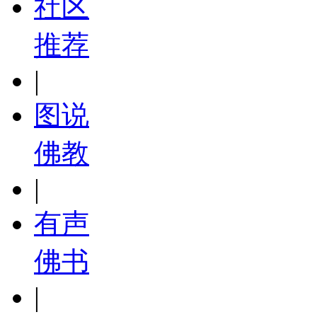
社区
推荐
|
图说
佛教
|
有声
佛书
|