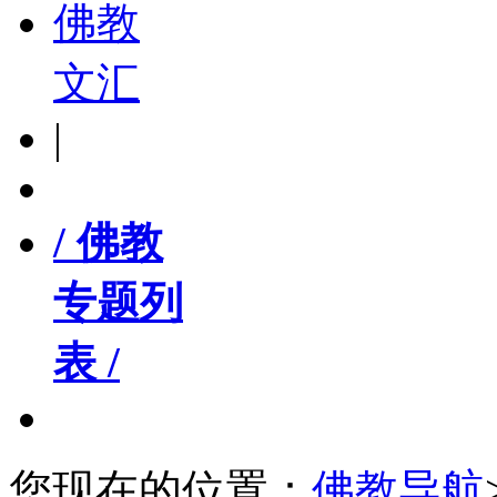
佛教
文汇
|
/ 佛教
专题列
表 /
您现在的位置：
佛教导航