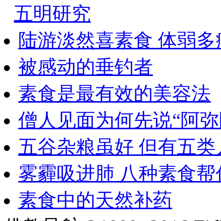
五明研究
陆游淡然喜素食 体弱多
被感动的垂钓者
素食是最有效的美容法
僧人见面为何先说“阿弥
五谷杂粮虽好 但有五类
雾霾吸进肺 八种素食帮
素食中的天然补药