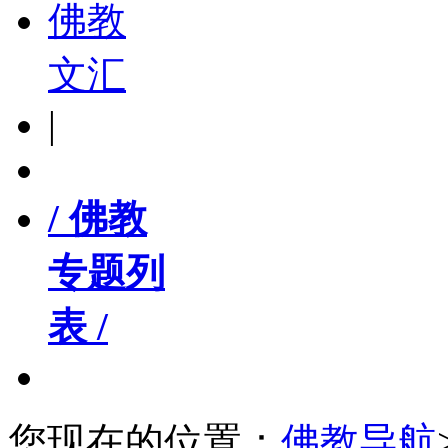
佛教
文汇
|
/ 佛教
专题列
表 /
您现在的位置：
佛教导航