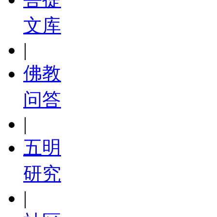
文库
|
佛教
问答
|
五明
研究
|