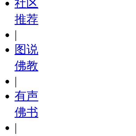
社区
推荐
|
图说
佛教
|
有声
佛书
|