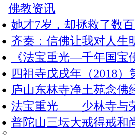
佛教资讯
她才7岁，却拯救了数
齐秦：信佛让我对人生
《法宝重光—千年国宝
四祖寺戊戌年（2018
庐山东林寺净土苑念佛
法宝重光——少林寺与
普陀山三坛大戒得戒和