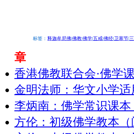
标签：
释迦牟尼佛
|
佛教
|
佛学
|
五戒
|
佛经
|
卫塞节
|
三
章
香港佛教联合会·佛学
金明法师：华文小学适
李炳南：佛学常识课本
方伦：初级佛学教本（